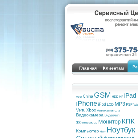
Ре
Главная
Клиентам
Сервис-центр
Ремонт
Компью
GSM
iPad
China
HDD
Acer
HP
iPhone
MP3
iPod
LCD
PSP
Vai
Xbox
Vertu
Автомагнитола
Видеокамера
Видеочип
КПК
Монитор
ЖК-телевизор
Ноутбук
Компьютер
Мост
Сотовый