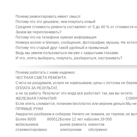
Почему ремонтировать имеет смысл:
Потому что это дешевле, чем покупать новый
Средняя стоимость ремонта составляет от 5 до 40 % от стоимости 
Зачем же переплачивать?
Потому что на телефоне нужная информация
Номера коллег и близких, сообщения, фотографии, музыка. Не хотел
Потому что старый друг такой удобный и привычный
Ведь мы умеем пользоваться им уже с закрытыми глазами.
И что, опять выбирать, покупать, разбираться, настраивать?
Почему работать с нами надежно:
ЧЕСТНАЯ СМЕТА РЕМОНТА
Счета не раздуваем, услуги не навязываем, цены с потолка не берем
ОПЛАТА ЗА РЕЗУЛЬТАТ,
а не за работу. Результат это когда все работает так, как вы хотите.
ЖЕЛЕЗНАЯ ГАРАНТИЯ
СОХР
Если опять сломается, починим бесплатно или вернем деньги.
Мы не
ПРЯМЫЕ РУКИ
Аккуратно разберем и соберем. Ничего не ломаем, не теряем, не вы
Более
8000
8000
12
Более 12 лет
на
Более 29 000
мобильников
рынке ремонта
клиентов
отремонтировано
электроники
обслужено