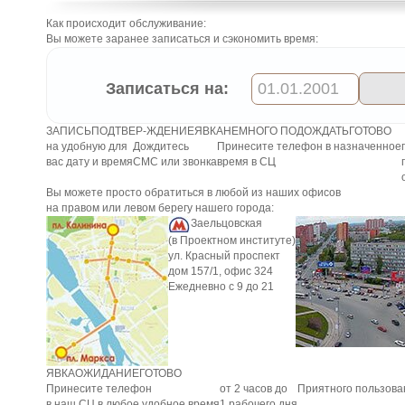
Как происходит обслуживание:
Вы можете заранее записаться и сэкономить время:
Записаться на:
ЗАПИСЬ
ПОДТВЕР-ЖДЕНИЕ
ЯВКА
НЕМНОГО ПОДОЖДАТЬ
ГОТОВО
на удобную для
Дождитесь
Принесите телефон в назначенное
вас дату и время
СМС или звонка
время в СЦ
Вы можете просто обратиться в любой из наших офисов
на правом или левом берегу нашего города:
Заельцовская
(в Проектном институте)
ул. Красный проспект
дом 157/1, офис 324
Ежедневно с 9 до 21
ЯВКА
ОЖИДАНИЕ
ГОТОВО
Принесите телефон
от 2 часов до
Приятного пользова
в наш СЦ в любое удобное время
1 рабочего дня