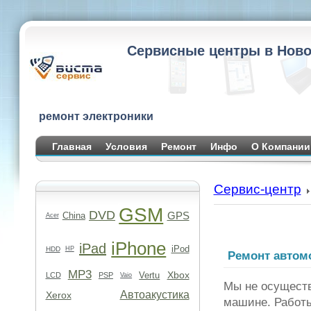
Сервисные центры в Ново
ремонт электроники
Главная
Условия
Ремонт
Инфо
О Компании
Сервис-центр
GSM
DVD
GPS
China
Acer
iPhone
iPad
iPod
HDD
HP
Ремонт автом
MP3
Xbox
Vertu
LCD
PSP
Vaio
Мы не осуществ
Автоакустика
Xerox
машине. Работы