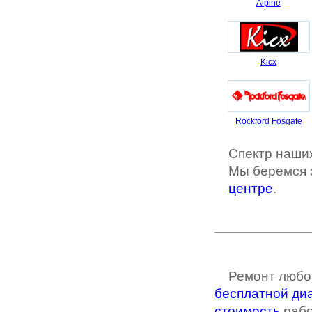
Alpine
Kicx
Rockford Fosgate
Спектр наших
Мы беремся 
центре
.
Ремонт любо
бесплатной ди
стоимость
рабо