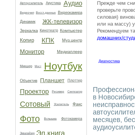
Аудио
Прежде чем сни
Акустика
Автоусилитель
проверьте пров
Видеокамера
Видеочип
Восст.данных
силовая) винов
ЖК-телевизор
Динамик
или на массу) 
Рекомендуем та
Зеркалка
Компьютер
Кинотеатр
домашних/студ
КПК
Копир
Муз.центр
Монитор
Медиаплеер
Диагностика
Ноутбук
Микшер
Мост
Планшет
Объектив
Плоттер
Профессиона
Проектор
Ресивер
Синтезатор
в Новосибир
Сотовый
неисправнос
Факс
Усилитель
автоусилител
Фото
месяцев, бе
Фотокамера
Вспышка
аудиоусилит
Эл.книга
Эквалайзер