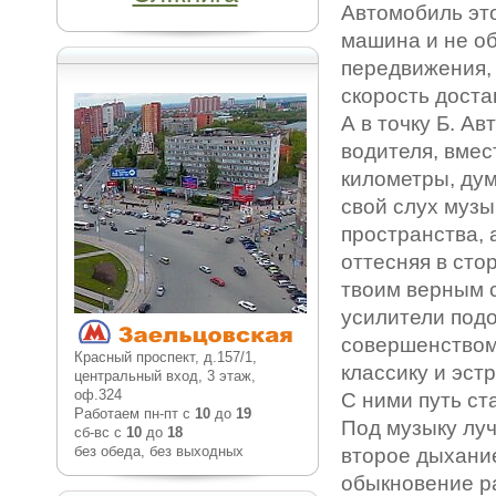
Автомобиль эт
машина и не о
передвижения, 
скорость доста
А в точку Б. А
водителя, вмес
километры, дум
свой слух музы
пространства, 
оттесняя в сто
твоим верным 
усилители под
совершенством 
Красный проспект, д.157/1,
классику и эстр
центральный вход, 3 этаж,
оф.324
С ними путь ст
Работаем пн-пт с
10
до
19
Под музыку луч
сб-вс с
10
до
18
без обеда, без выходных
второе дыхание
обыкновение ра