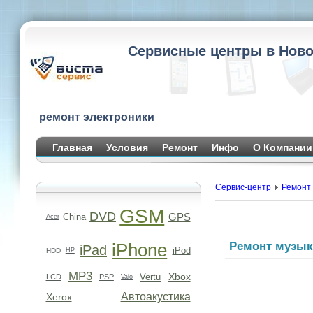
Сервисные центры в Ново
ремонт электроники
Главная
Условия
Ремонт
Инфо
О Компании
Сервис-центр
Ремонт
GSM
DVD
GPS
China
Acer
iPhone
Ремонт музык
iPad
iPod
HDD
HP
MP3
Xbox
Vertu
LCD
PSP
Vaio
Автоакустика
Xerox