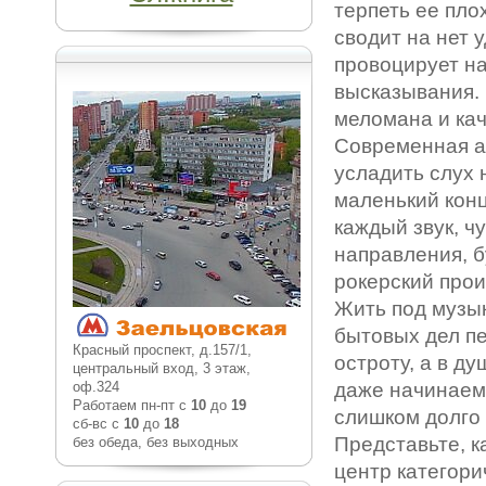
терпеть ее пло
сводит на нет 
провоцирует н
высказывания.
меломана и кач
Современная а
усладить слух 
маленький конц
каждый звук, ч
направления, б
рокерский про
Жить под музык
бытовых дел п
Красный проспект, д.157/1,
остроту, а в д
центральный вход, 3 этаж,
оф.324
даже начинаем 
Работаем пн-пт с
10
до
19
слишком долго 
сб-вс с
10
до
18
Представьте, к
без обеда, без выходных
центр категори