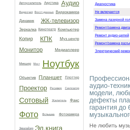
Аудио
Акустика
Автоусилитель
Диагностика
Видеокамера
Не включается
Видеочип
Восст.данных
ЖК-телевизор
Замена лазерной гол
Динамик
Ремонт/замена двиг
Зеркалка
Компьютер
Кинотеатр
Ремонт аудио-цепей
КПК
Копир
Муз.центр
Ремонт/замена разъ
Монитор
Медиаплеер
Электрический ремо
Ноутбук
Микшер
Мост
Планшет
Профессиона
Объектив
Плоттер
аудио-техни
Проектор
Ресивер
Синтезатор
модели, люб
Сотовый
дефекты пла
Факс
Усилитель
гарантия до 
Фото
музыкальног
Фотокамера
Вспышка
Не любить музы
Эл.книга
Эквалайзер