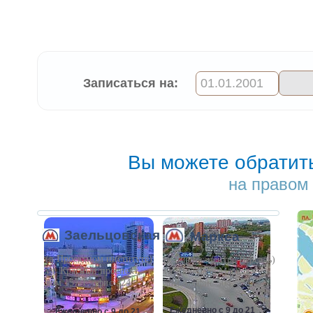
Записаться на:
Вы можете обратит
на правом 
Заельцовская
Маркса
(в Проектном институте)
(в Бизнес-центре Версаль)
ул. Красный проспект
ул. Площадь Маркса
дом 157/1, офис 324
дом 3, офис 504
Ежедневно с 9 до 21
Ежедневно с 9 до 21