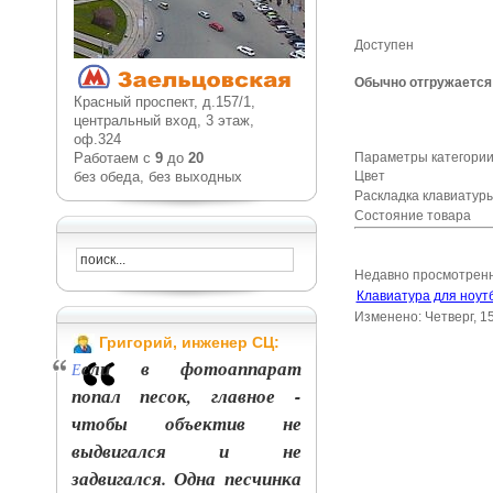
Доступен
Обычно отгружается 
Красный проспект, д.157/1,
центральный вход, 3 этаж,
оф.324
Работаем с
9
до
20
Параметры категории
без обеда, без выходных
Цвет
Раскладка клавиату
Состояние товара
Недавно просмотрен
Клавиатура для ноут
Изменено: Четверг, 1
Григорий, инженер СЦ:
сли в фотоаппарат
Е
попал песок, главное -
чтобы объектив не
выдвигался и не
задвигался. Одна песчинка