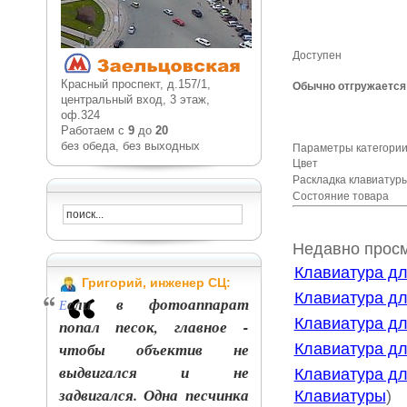
Доступен
Красный проспект, д.157/1,
Обычно отгружается 
центральный вход, 3 этаж,
оф.324
Работаем с
9
до
20
без обеда, без выходных
Параметры категории
Цвет
Раскладка клавиату
Состояние товара
Недавно прос
Клавиатура дл
Григорий, инженер СЦ:
Клавиатура дл
сли в фотоаппарат
Е
Клавиатура дл
попал песок, главное -
чтобы объектив не
Клавиатура дл
выдвигался и не
Клавиатура для
задвигался. Одна песчинка
Клавиатуры
)