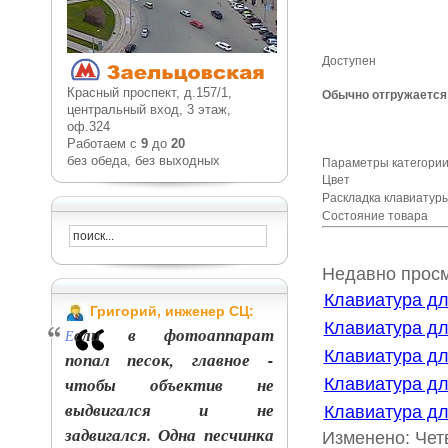
Доступен
Красный проспект, д.157/1,
Обычно отгружается 
центральный вход, 3 этаж,
оф.324
Работаем с
9
до
20
без обеда, без выходных
Параметры категории
Цвет
Раскладка клавиату
Состояние товара
Недавно прос
Клавиатура дл
Григорий, инженер СЦ:
Клавиатура дл
сли в фотоаппарат
Е
Клавиатура дл
попал песок, главное -
чтобы объектив не
Клавиатура дл
выдвигался и не
Клавиатура дл
задвигался. Одна песчинка
Изменено: Четв