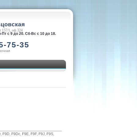
ьцовская
 157/1, оф.324
-Пт с 9 до 20. Сб-Вс с 10 до 18.
5-75-35
вочная
F9D, F9Dc, F9E, F9F, F9J, F9S,