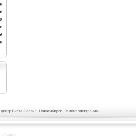
и
е
о
е
е
и
й центр Виста-Сервис | Новосибирск | Ремонт электроники
осибирске