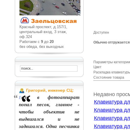
Красный проспект, д.157/1,
центральный вход, 3 этаж,
Доступен
оф.324
Работаем с
9
до
20
Обычно отгружается 
без обеда, без выходных
Параметры категории
Цвет
Раскладка клавиату
Состояние товара
Григорий, инженер СЦ:
Недавно прос
сли в фотоаппарат
Е
Клавиатура дл
попал песок, главное -
Клавиатура дл
чтобы объектив не
Клавиатура дл
выдвигался и не
задвигался. Одна песчинка
Клавиатура дл