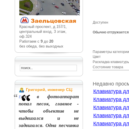
Доступен
Красный проспект, д.157/1,
центральный вход, 3 этаж,
Обычно отгружается 
оф.324
Работаем с
9
до
20
без обеда, без выходных
Параметры категории
Цвет
Раскладка клавиату
Состояние товара
Недавно прос
Григорий, инженер СЦ:
Клавиатура дл
сли в фотоаппарат
Е
Клавиатура дл
попал песок, главное -
Клавиатура дл
чтобы объектив не
Клавиатура дл
выдвигался и не
Клавиатура дл
задвигался. Одна песчинка