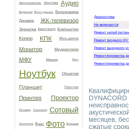
Аудио
Акустика
Автоусилитель
Видеокамера
Видеочип
Восст.данных
Диагностика
ЖК-телевизор
Динамик
Не включается
Зеркалка
Компьютер
Кинотеатр
Ремонт цепей питан
КПК
Копир
Муз.центр
Ремонт входного НЧ 
Монитор
Ремонт выходного у
Медиаплеер
Ремонт/перемотка д
МФУ
Микшер
Мост
Ремонт/перемотка д
Ноутбук
Объектив
Планшет
Плоттер
Квалифициро
Проектор
DYNACORD в
Принтер
неисправнос
Сотовый
Ресивер
Синтезатор
акустической
месяцев, бе
Фото
Факс
Усилитель
Вспышка
сжатые срок