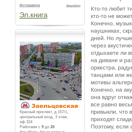
Фотокамера
Эквалайзер
Кто-то любит т
Эл.книга
кто-то не може
Конечно, музык
наушниках, ск
дней. Но лучше
через акустиче
отдыхаете ли в
на диване и ра
оркестра, раду
танцами или ж
мотивы альтерн
Конечно, на ак
она вдруг отка
все равно весь
привыкли, что 
Красный проспект, д.157/1,
центральный вход, 3 этаж,
приходят сладк
оф.324
Поэтому, если 
Работаем с
9
до
20
без обеда, без выходных