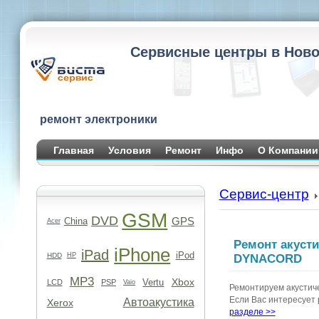
Сервисные центры в Ново
ремонт электроники
Главная
Условия
Ремонт
Инфо
О Компании
Сервис-центр
GSM
DVD
GPS
China
Acer
Ремонт акусти
iPhone
iPad
iPod
HDD
HP
DYNACORD
MP3
Xbox
Vertu
LCD
PSP
Vaio
Ремонтируем акустичес
Если Вас интересует 
Автоакустика
Xerox
разделе >>