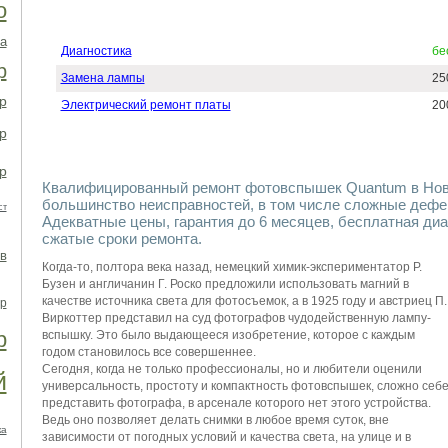
о
а
Диагностика
бе
р
Замена лампы
25
р
Электрический ремонт платы
20
р
р
Квалифицированный ремонт фотовспышек Quantum в Нов
большинство неисправностей, в том числе сложные деф
ст
Адекватные цены, гарантия до 6 месяцев, бесплатная ди
сжатые сроки ремонта.
в
Когда-то, полтора века назад, немецкий химик-экспериментатор Р.
Бузен и англичанин Г. Роско предложили использовать магний в
качестве источника света для фотосъемок, а в 1925 году и австриец П.
р
Виркоттер представил на суд фотографов чудодейственную лампу-
р
вспышку. Это было выдающееся изобретение, которое с каждым
годом становилось все совершеннее.
Сегодня, когда не только профессионалы, но и любители оценили
й
универсальность, простоту и компактность фотовспышек, сложно себ
представить фотографа, в арсенале которого нет этого устройства.
Ведь оно позволяет делать снимки в любое время суток, вне
ка
зависимости от погодных условий и качества света, на улице и в