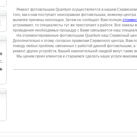
Ремонт фотовспышек Quantum
осуществляется в нашем Сервисном 
того, как к нам поступает неисправная фотовспышка, инженер центр
выявляя причины неполадок. Затем он сообщает Вам полную
стоимос
устраивают, то специалисты тут же приступают к работе. Все заказы
проведения необходимых процедур с Вами связывается наш специали
На отремонтированные фотовспышки Quantum наш Сервисный цен
Дополнительно к этому, согласно правилам Сервисного центра, Вам 
поводу любых проблем, связанных с работой данной фотовспышки, а
ремонт других устройств. Вашей накопительной скидкой могут также 
о
Мы ценим своих клиентов и стараемся сделать наши услуги максим
.
ь