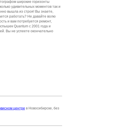
отографом широкие горизонты
Сколько удивительных моментов так и
нно вышла из строя! Вы знаете,
ается работать? Не давайте волю
сть и вам потребуется ремонт,
вспышек Quantum
с 2001 года и
й. Вы не успеете окончательно
рвисном центре
в Новосибирске, без