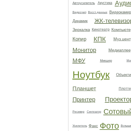
Ауди
Акустика
Автоусилитель
Видеокамер
Видеочип
Восст.данных
ЖК-телевизо
Динамик
Зеркалка
Компьюте
Кинотеатр
КПК
Копир
Муз.цент
Монитор
Медиаплее
МФУ
Микшер
Мо
Ноутбук
Объекти
Планшет
Плотте
Проекто
Принтер
Сотовы
Ресивер
Синтезатор
Фото
Факс
Усилитель
Вспыш