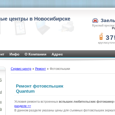
ые центры в Новосибирске
Заел
Красный проспект
Ра
37
круглосуточ
нт
Инфо
О Компании
Адрес
Сервис-центр
Ремонт
Фотовспышки
S
Ремонт фотовспышек
Quantum
d
x
Условия ремонта встроенных
вспышек любительских фотокамер
разделе >>
а
В данном разделе указаны цены для съемных фотовспышек зеркал