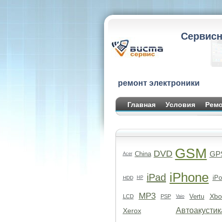
Сервисн
ремонт электроники
Главная
Условия
Ремо
GSM
DVD
GP
China
Acer
iPhone
iPad
iPo
HDD
HP
MP3
Xbo
Vertu
LCD
PSP
Vaio
Автоакустик
Xerox