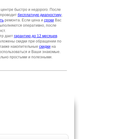
центре быстро и недорого. После
а проводит
бесплатную диагностику
,
ть
ремонта. Если цена и
сроки
Вас
 выполняются оперативно, после
ст.
тр дает
гарантию до 12 месяцев
.
положены скидки при обращении по
 также накопительные
скидки
на
воспользоваться и Ваши знакомые.
ально простыми и полезными.