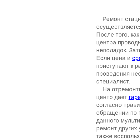
Ремонт стаци
осуществляетс
После того, ка
центра провод
неполадок. За
Если цена и
ср
приступают к р
проведения не
специалист.
На отремонтир
центр дает
гар
согласно прави
обращении по 
данного мульт
ремонт других 
также воспольз