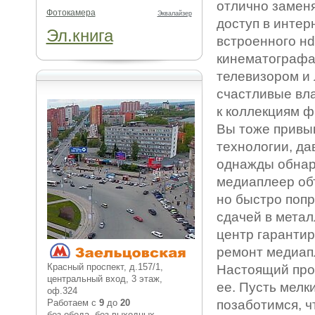
отлично заменя
Фотокамера
Эквалайзер
доступ в интер
Эл.книга
встроенного н
кинематографа
телевизором и 
счастливые вл
к коллекциям ф
Вы тоже привык
технологии, дав
однажды обнару
медиаплеер объ
но быстро попр
сдачей в метал
центр гарантир
ремонт медиапл
Красный проспект, д.157/1,
Настоящий проф
центральный вход, 3 этаж,
ее. Пусть мелк
оф.324
Работаем с
9
до
20
позаботимся, ч
без обеда, без выходных