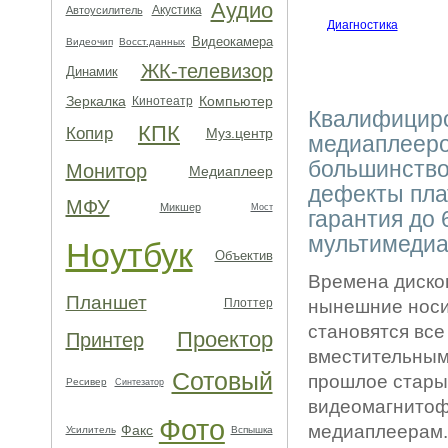
Аудио
Акустика
Автоусилитель
Диагностика
Видеокамера
Видеочип
Восст.данных
ЖК-телевизор
Динамик
Зеркалка
Компьютер
Кинотеатр
Квалифициро
КПК
Копир
Муз.центр
медиаплееро
большинство
Монитор
Медиаплеер
дефекты пла
МФУ
Микшер
Мост
гарантия до 
мультимедиа
Ноутбук
Объектив
Времена дисков
Планшет
Плоттер
нынешние нос
становятся все
Проектор
Принтер
вместительными
Сотовый
прошлое стары
Ресивер
Синтезатор
видеомагнитоф
Фото
медиаплеерам.
Факс
Усилитель
Вспышка