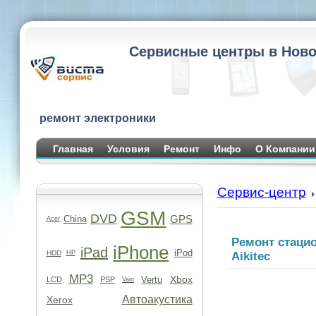
Сервисные центры в Ново
ремонт электроники
Главная
Условия
Ремонт
Инфо
О Компании
Сервис-центр
GSM
DVD
GPS
China
Acer
Ремонт стаци
iPhone
iPad
iPod
HDD
HP
Aikitec
MP3
Xbox
Vertu
LCD
PSP
Vaio
Автоакустика
Xerox