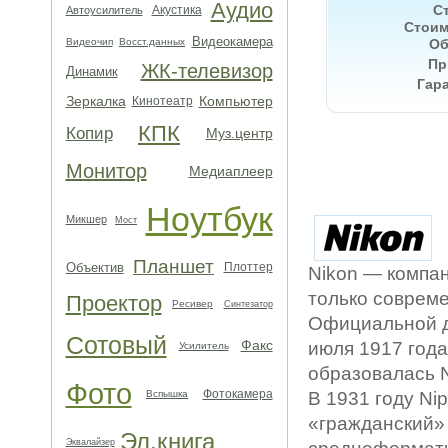
Аудио
С
Акустика
Автоусилитель
Стоим
Видеокамера
Видеочип
Восст.данных
Об
Пр
ЖК-телевизор
Динамик
Гара
Зеркалка
Компьютер
Кинотеатр
КПК
Копир
Муз.центр
Монитор
Медиаплеер
Ноутбук
Микшер
Мост
Планшет
Объектив
Плоттер
Nikon — компан
только совреме
Проектор
Ресивер
Синтезатор
Официальной д
Сотовый
Факс
июля 1917 года
Усилитель
образовалась N
Фото
Фотокамера
Вспышка
В 1931 году Ni
«гражданский» 
Эл.книга
Эквалайзер