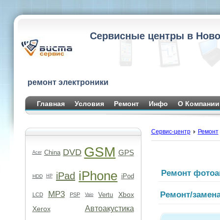
Сервисные центры в Ново
ремонт электроники
Главная
Условия
Ремонт
Инфо
О Компании
Сервис-центр
Ремонт
GSM
DVD
GPS
China
Acer
iPhone
Ремонт фотоа
iPad
iPod
HDD
HP
MP3
Ремонт/замена
Xbox
Vertu
LCD
PSP
Vaio
Автоакустика
Xerox