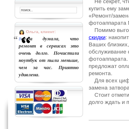
Не секрет, чт
купить ему зам
«Ремонт/замен
фотоаппарата 
Помимо выгодн
Ольга, клиент:
скидки
: накопи
сегда думала, что
В
Ваших близких,
ремонт в сервисах это
обслуживание 
очень долго. Почистили
фотоаппарата.
ноутбук от пыли меньше,
предложат опла
чем за час. Приятно
ремонта.
удивлена.
Для всех цифр
замена затвор
Стоит отметит
долго ждать и 