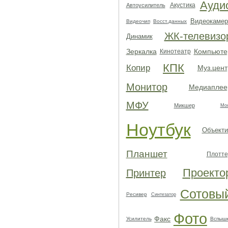
Ауди
Акустика
Автоусилитель
Видеокамер
Видеочип
Восст.данных
ЖК-телевизо
Динамик
Зеркалка
Компьюте
Кинотеатр
КПК
Копир
Муз.цент
Монитор
Медиаплее
МФУ
Микшер
Мо
Ноутбук
Объекти
Планшет
Плотте
Проекто
Принтер
Сотовы
Ресивер
Синтезатор
Фото
Факс
Усилитель
Вспыш