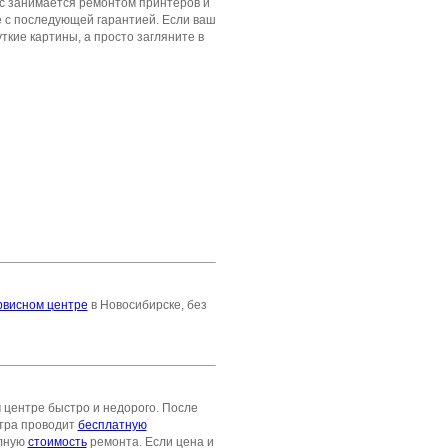
ис занимается
ремонтом принтеров и
 с последующей гарантией. Если ваш
ткие картины, а просто загляните в
рвисном центре
в Новосибирске, без
центре быстро и недорого. После
нтра проводит
бесплатную
олную
стоимость
ремонта. Если цена и