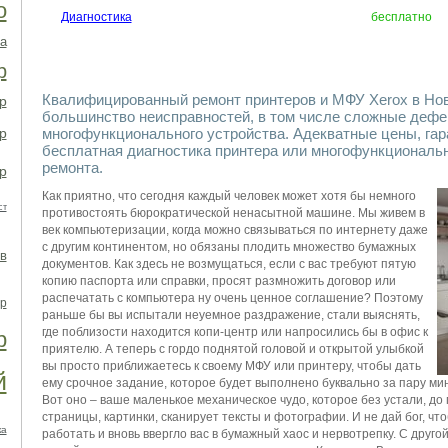
о
Диагностика
бесплатно
а
р
Квалифицированный ремонт принтеров и МФУ Xerox в Но
р
большинство неисправностей, в том числе сложные дефе
р
многофункционального устройства. Адекватные цены, гар
бесплатная диагностика принтера или многофункциональн
ремонта.
р
Как приятно, что сегодня каждый человек может хотя бы немного
ст
противостоять бюрократической ненасытной машине. Мы живем в
век компьютеризации, когда можно связываться по интернету даже
с другим континентом, но обязаны плодить множество бумажных
в
документов. Как здесь не возмущаться, если с вас требуют пятую
копию паспорта или справки, просят размножить договор или
распечатать с компьютера ну очень ценное соглашение? Поэтому
р
раньше бы вы испытали неуемное раздражение, стали выяснять,
где поблизости находится копи-центр или напросились бы в офис к
р
приятелю. А теперь с гордо поднятой головой и открытой улыбкой
вы просто приближаетесь к своему МФУ или принтеру, чтобы дать
й
ему срочное задание, которое будет выполнено буквально за пару ми
Вот оно – ваше маленькое механическое чудо, которое без устали, до
страницы, картинки, сканирует тексты и фотографии. И не дай бог, ч
ка
работать и вновь ввергло вас в бумажный хаос и нервотрепку. С другой