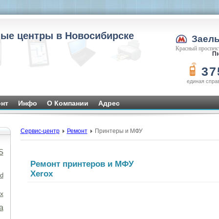
ые центры в Новосибирске
Заел
Красный проспект
Пн
37
единая спра
нт
Инфо
О Компании
Адрес
Сервис-центр
Ремонт
Принтеры и МФУ
S
Ремонт принтеров и МФУ
Xerox
d
x
а