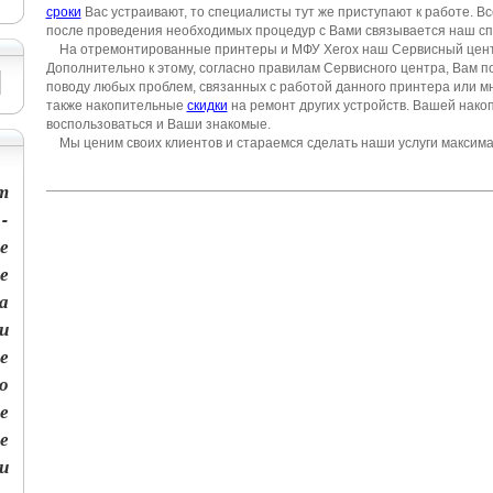
сроки
Вас устраивают, то специалисты тут же приступают к работе. В
после проведения необходимых процедур с Вами связывается наш сп
На отремонтированные принтеры и МФУ Xerox наш Сервисный цен
Дополнительно к этому, согласно правилам Сервисного центра, Вам 
поводу любых проблем, связанных с работой данного принтера или м
также накопительные
скидки
на ремонт других устройств. Вашей накоп
воспользоваться и Ваши знакомые.
Мы ценим своих клиентов и стараемся сделать наши услуги максим
т
-
е
е
а
и
е
о
е
е
и