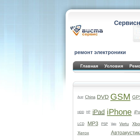
Сервисн
ремонт электроники
Главная
Условия
Ремо
GSM
DVD
GP
China
Acer
iPhone
iPad
iPo
HDD
HP
MP3
Xbo
Vertu
LCD
PSP
Vaio
Автоакустик
Xerox