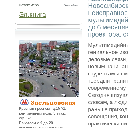
Новосибирск
Фотокамера
Эквалайзер
неисправнос
Эл.книга
мультимедий
до 6 месяце
проектора, с
Мультимедийны
гениальное изо
деловые связи,
новым начинани
студентам и шк
твердый гранит
современному и
Сегодня визуа
словам, а люди
Красный проспект, д.157/1,
раньше приходи
центральный вход, 3 этаж,
совещания, кон
оф.324
практически ни
Работаем с
9
до
20
без обеда, без выходных