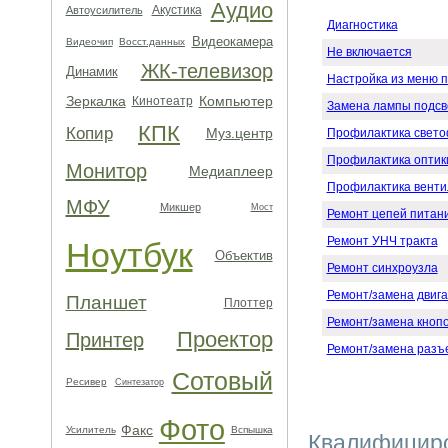
Аудио
Акустика
Автоусилитель
Диагностика
Видеокамера
Видеочип
Восст.данных
Не включается
ЖК-телевизор
Динамик
Настройка из меню 
Зеркалка
Компьютер
Кинотеатр
Замена лампы подсв
КПК
Копир
Муз.центр
Профилактика свето
Профилактика оптик
Монитор
Медиаплеер
Профилактика венти
МФУ
Микшер
Мост
Ремонт цепей питан
Ремонт УНЧ тракта
Ноутбук
Объектив
Ремонт синхроузла
Ремонт/замена двиг
Планшет
Плоттер
Ремонт/замена кнопо
Проектор
Принтер
Ремонт/замена разъ
Сотовый
Ресивер
Синтезатор
Фото
Факс
Усилитель
Вспышка
Квалифициро