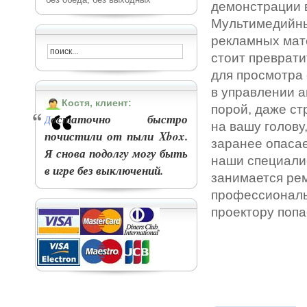
демонстрации 
Мультимедийны
рекламных мате
стоит преврати
для просмотра 
в управлении а
Костя, клиент:
порой, даже ст
остаточно быстро
Д
на вашу голову
почистили от пыли Xbox.
заранее опасае
Я снова подолгу могу быть
наши специали
в игре без выключений.
занимается
рем
профессиональ
проектору попа