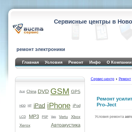
Сервисные центры в Ново
ремонт электроники
Главная
Условия
Ремонт
Инфо
О Компании
Сервис-центр
Ремонт
GSM
DVD
GPS
China
Acer
Ремонт усили
iPhone
Pro-Ject
iPad
iPod
HDD
HP
MP3
Xbox
Vertu
Условия ремонта
авт
LCD
PSP
Vaio
Автоакустика
Xerox