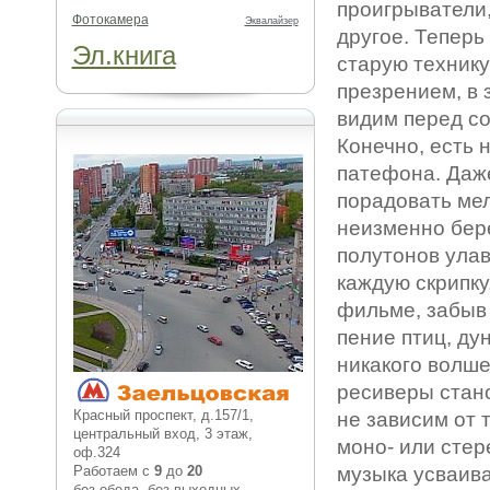
проигрыватели
Фотокамера
Эквалайзер
другое. Теперь
Эл.книга
старую технику
презрением, в 
видим перед со
Конечно, есть
патефона. Даже
порадовать мел
неизменно бере
полутонов улав
каждую скрипку
фильме, забыв 
пение птиц, ду
никакого волше
ресиверы стан
Красный проспект, д.157/1,
не зависим от 
центральный вход, 3 этаж,
моно- или стер
оф.324
Работаем с
9
до
20
музыка усваива
без обеда, без выходных