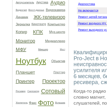
Аудио
Акустика
Автоусилитель
Диагностика
Видеокамера
Видеочип
Восст.данных
Не включается
ЖК-телевизор
Динамик
Ремонт цепей питан
Ремонт входного НЧ 
Зеркалка
Компьютер
Кинотеатр
Ремонт выходного у
КПК
Копир
Муз.центр
Монитор
Медиаплеер
МФУ
Микшер
Мост
Квалифициро
Pro-Ject в 
Ноутбук
Объектив
неисправнос
усилителя ил
Планшет
Плоттер
6 месяцев, б
Проектор
Принтер
ресивера, с
Сотовый
Когда-то радио
Ресивер
Синтезатор
словно магнит,
Фото
слушателей, п
Факс
Усилитель
Вспышка