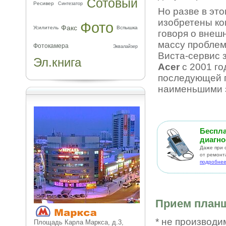
Сотовый
Ресивер
Синтезатор
Но разве в эт
изобретены ко
Фото
Факс
Усилитель
Вспышка
говоря о внеш
массу проблем
Фотокамера
Эквалайзер
Виста-сервис 
Эл.книга
Acer
с 2001 го
последующей г
наименьшими з
Беспл
диагно
Даже при 
от ремонт
подробне
Прием план
* не производи
Площадь Карла Маркса, д.3,