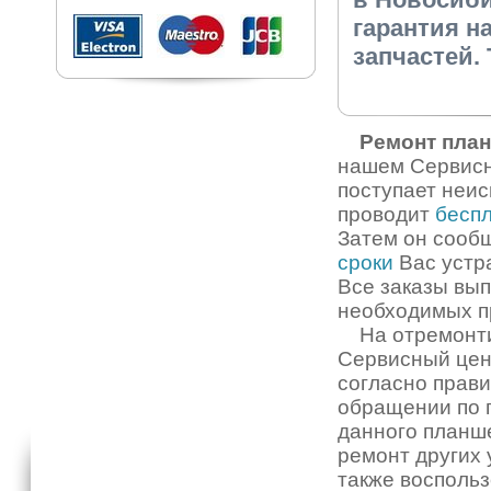
гарантия на
запчастей.
Ремонт пла
нашем Сервисно
поступает неи
проводит
беспл
Затем он сооб
сроки
Вас устра
Все заказы вы
необходимых п
На отремонти
Сервисный цен
согласно прави
обращении по 
данного планш
ремонт других 
также воспольз