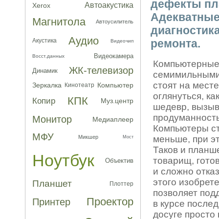
дефекты пл
Автоакустика
Xerox
Адекватные 
Магнитола
Автоусилитель
диагностик
Аудио
Акустика
ремонта.
Видеочип
Видеокамера
Восст.данных
Компьютерные 
ЖК-телевизор
Динамик
семимильными 
стоят на мест
Зеркалка
Компьютер
Кинотеатр
оглянуться, ка
КПК
Копир
Муз.центр
шедевр, вызы
продуманност
Монитор
Медиаплеер
Компьютеры ст
МФУ
Микшер
меньше, при эт
Мост
Таков и планш
Ноутбук
товарищ, гото
Объектив
и сложно отказ
этого изобрет
Планшет
Плоттер
позволяет под
Проектор
Принтер
в курсе послед
досуге просто 