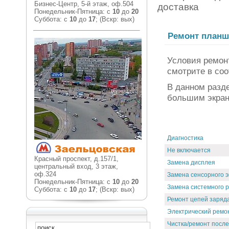
Бизнес-Центр, 5-й этаж, оф.504
доставка
Понедельник-Пятница: с
10
до
20
Суббота: с
10
до
17
; (Вскр: вых)
Ремонт планш
Условия ремо
смотрите в со
В данном разд
большим экран
Диагностика
Не включается
Красный проспект, д.157/1,
Замена дисплея
центральный вход, 3 этаж,
оф.324
Замена сенсорного э
Понедельник-Пятница: с
10
до
20
Замена системного 
Суббота: с
10
до
17
; (Вскр: вых)
Ремонт цепей заряд
Электрический ремо
Чистка/ремонт после