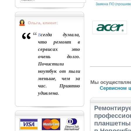
Замена ПО (прошивк
Ольга, клиент:
сегда думала,
В
что ремонт в
сервисах это
очень долго.
Почистили
ноутбук от пыли
меньше, чем за
Мы осуществля
час. Приятно
Сервисном ц
удивлена.
Ремонтиру
профессион
планшетных
в Новосиби