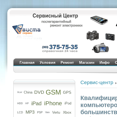
Главная
Условия
Ремонт
Магазин
Инфо
О
Сервис-центр
GSM
DVD
GPS
China
Acer
Квалифицир
iPhone
iPad
iPod
компьютеро
HDD
HP
большинств
MP3
Xbox
Vertu
LCD
PSP
Vaio