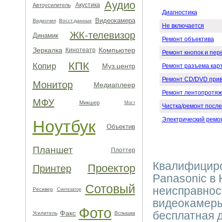
Аудио
Акустика
Автоусилитель
Диагностика
Видеокамера
Видеочип
Восст.данных
Не включается
ЖК-телевизор
Динамик
Ремонт объектива
Зеркалка
Компьютер
Кинотеатр
Ремонт кнопок и пе
КПК
Копир
Муз.центр
Ремонт разъема кар
Ремонт CD/DVD при
Монитор
Медиаплеер
Ремонт лентопротяж
МФУ
Микшер
Мост
Чистка/ремонт после
Электрический ремо
Ноутбук
Объектив
Планшет
Плоттер
Квалифицир
Проектор
Принтер
Panasonic в
Сотовый
неисправнос
Ресивер
Синтезатор
видеокамеры
Фото
Факс
бесплатная 
Усилитель
Вспышка