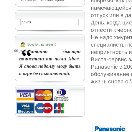
вовремя, как 
намечающейся д
отпуск или в д
День, когда ци
отнести к черн
Не надо хмурит
специалисты по
Костя, клиент:
остаточно быстро
Д
неприятность и
почистили от пыли Xbox.
Виста-сервис 
Я снова подолгу могу быть
Panasonic
с 20
в игре без выключений.
обслуживание с
жизнь снова об