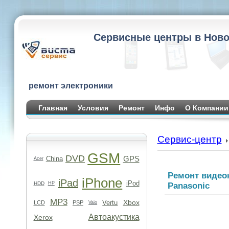
Сервисные центры в Ново
ремонт электроники
Главная
Условия
Ремонт
Инфо
О Компании
Сервис-центр
GSM
DVD
GPS
China
Acer
Ремонт видео
iPhone
iPad
iPod
HDD
HP
Panasonic
MP3
Xbox
Vertu
LCD
PSP
Vaio
Автоакустика
Xerox