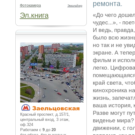
ремонта.
Фотокамера
Эквалайзер
Эл.книга
«До чего дошел
чудес...», - по
И ведь, правда
было всю жизн
но так и не уви
экране. А тепе
фильм и исполн
легко. Цифров
помещающаяся в
край света, чт
кинохроника на
жизнь, запечат
ваша история, 
Разве могут пу
Красный проспект, д.157/1,
центральный вход, 3 этаж,
виденье мира? 
оф.324
движении, с го
Работаем с
9
до
20
без обеда, без выходных