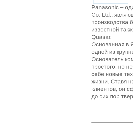
Panasonic – оди
Co, Ltd., явля
производства б
известной такж
Quasar.
Основанная в Я
одной из крупн
Основатель ко
простого, но н
себе новые тех
жизни. Ставя н
клиентов, он 
до сих пор тве