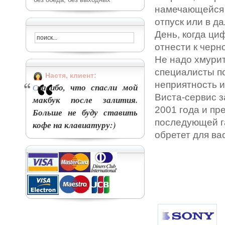
намечающейся д
отпуск или в д
День, когда ци
отнести к черн
Не надо хмурит
специалисты по
Настя, клиент:
неприятность и
пасибо, что спаcли мой
С
Виста-сервис 
макбук после залития.
2001 года и п
Больше не буду ставить
последующей га
кофе на клавиатуру:)
обретет для вас