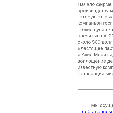
Начало фирме 
производству к
которую открыл
компаньон госп
"Токио цусин к
насчитывала 20
около 500 дол
Блестящее пар
и Акио Мориты,
воплощение дер
известную ком
корпораций ми
Мы осущ
собственном