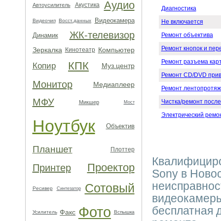
Аудио
Акустика
Автоусилитель
Диагностика
Видеокамера
Видеочип
Восст.данных
Не включается
ЖК-телевизор
Динамик
Ремонт объектива
Ремонт кнопок и пе
Зеркалка
Компьютер
Кинотеатр
Ремонт разъема кар
КПК
Копир
Муз.центр
Ремонт CD/DVD при
Монитор
Медиаплеер
Ремонт лентопротяж
МФУ
Чистка/ремонт после
Микшер
Мост
Электрический ремо
Ноутбук
Объектив
Планшет
Плоттер
Квалифицир
Проектор
Принтер
Sony в Ново
неисправнос
Сотовый
Ресивер
Синтезатор
видеокамеры
Фото
бесплатная 
Факс
Усилитель
Вспышка