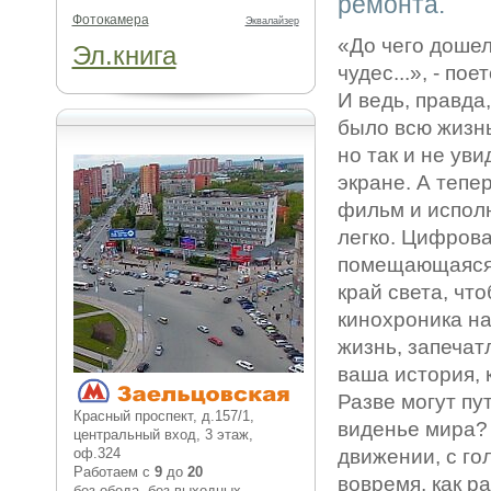
ремонта.
Фотокамера
Эквалайзер
«До чего дошел
Эл.книга
чудес...», - по
И ведь, правда
было всю жизн
но так и не уви
экране. А тепе
фильм и исполн
легко. Цифров
помещающаяся в
край света, чт
кинохроника на
жизнь, запечат
ваша история, 
Разве могут пу
Красный проспект, д.157/1,
виденье мира? 
центральный вход, 3 этаж,
оф.324
движении, с го
Работаем с
9
до
20
вовремя, как 
без обеда, без выходных