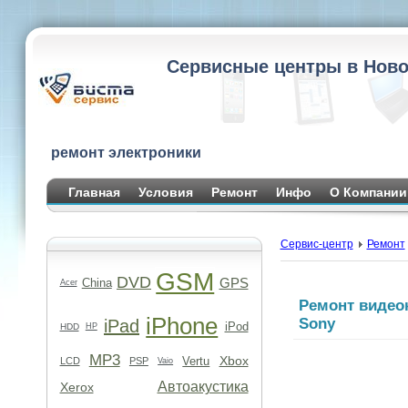
Сервисные центры в Ново
ремонт электроники
Главная
Условия
Ремонт
Инфо
О Компании
Сервис-центр
Ремонт
GSM
DVD
GPS
China
Acer
Ремонт видео
iPhone
Sony
iPad
iPod
HDD
HP
MP3
Xbox
Vertu
LCD
PSP
Vaio
Автоакустика
Xerox