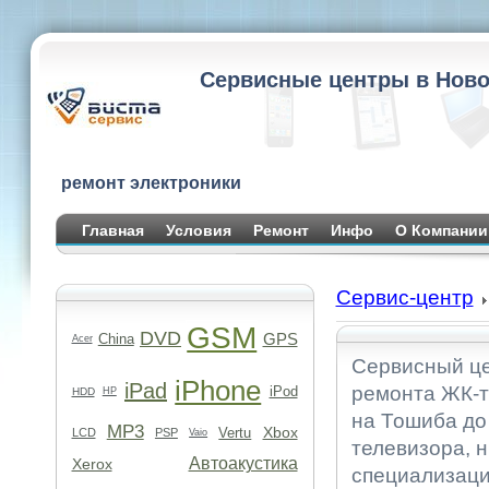
Сервисные центры в Ново
ремонт электроники
Главная
Условия
Ремонт
Инфо
О Компании
Сервис-центр
GSM
DVD
GPS
China
Acer
Сервисный це
iPhone
iPad
ремонта ЖК-т
iPod
HDD
HP
на Тошиба до
MP3
Xbox
Vertu
LCD
PSP
Vaio
телевизора, 
Автоакустика
Xerox
специализаци