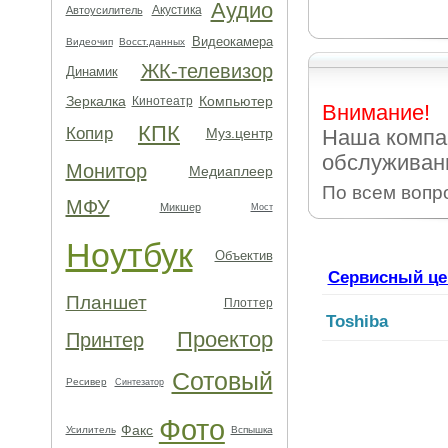
Аудио
Акустика
Автоусилитель
Видеокамера
Видеочип
Восст.данных
ЖК-телевизор
Динамик
Зеркалка
Компьютер
Кинотеатр
Внимание!
КПК
Копир
Муз.центр
Наша компа
обслуживан
Монитор
Медиаплеер
По всем вопр
МФУ
Микшер
Мост
Ноутбук
Объектив
Сервисный це
Планшет
Плоттер
Toshiba
Проектор
Принтер
Сотовый
Ресивер
Синтезатор
Фото
Факс
Усилитель
Вспышка