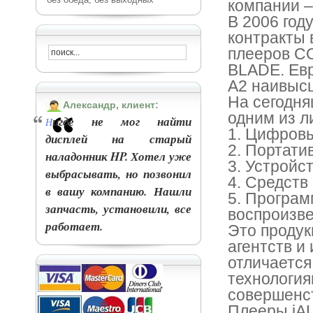
компании –
В 2006 го
контракты 
плееров C
BLADE. Евр
A2 наивысш
На сегодн
Александр, клиент:
одним из л
игде не мог найти
Н
1. Цифровы
дисплей на старый
2. Портати
наладонник HP. Хотел уже
3. Устройс
выбрасывать, но позвонил
4. Средств
в вашу компанию. Нашли
5. Програм
запчасть, установили, все
воспроизве
работает.
Это продук
агентств и
отличается
технология
совершенст
Плееры iA