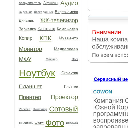
Аудио
Акустика
Автоусилитель
Видеокамера
Видеочип
Восст.данных
ЖК-телевизор
Динамик
Зеркалка
Компьютер
Кинотеатр
Внимание!
КПК
Копир
Муз.центр
Наша компа
обслуживан
Монитор
Медиаплеер
По всем вопр
МФУ
Микшер
Мост
Ноутбук
Объектив
Сервисный це
Планшет
Плоттер
COWON
Проектор
Принтер
Компания 
Южной Кор
Сотовый
Ресивер
Синтезатор
программно
воспроизве
Фото
Факс
Усилитель
Вспышка
завоевавш