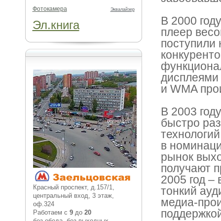
Фотокамера
Эквалайзер
В 2000 год
Эл.книга
плеер весом
поступили 
конкурент
функционал
дисплеями
и WMA прои
В 2003 год
быстро ра
технологий
в номинаци
рынок выхо
получают п
2005 год –
Красный проспект, д.157/1,
тонкий ауд
центральный вход, 3 этаж,
медиа-прои
оф.324
поддержкой
Работаем с
9
до
20
без обеда, без выходных