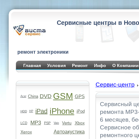
Сервисные центры в Ново
ремонт электроники
Главная
Условия
Ремонт
Инфо
О Компании
Сервис-центр
GSM
DVD
GPS
China
Acer
Сервисный це
iPhone
iPad
ремонта MP3-
iPod
HDD
HP
6 месяцев, б
MP3
Xbox
Vertu
LCD
PSP
Vaio
Сервисное об
Автоакустика
Xerox
ремонтного ц