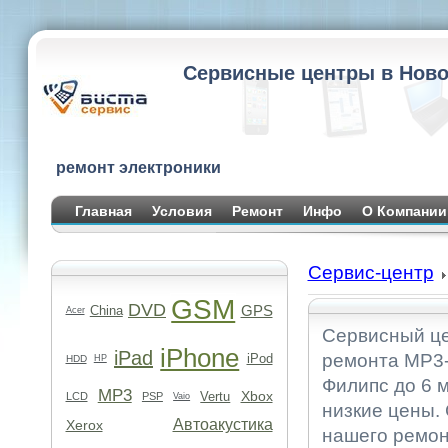
Сервисные центры в Ново
ремонт электроники
Главная
Условия
Ремонт
Инфо
О Компании
Сервис-центр
GSM
DVD
GPS
China
Acer
Сервисный це
iPhone
iPad
ремонта MP3-
iPod
HDD
HP
Филипс до 6 
MP3
Xbox
Vertu
LCD
PSP
Vaio
низкие цены.
Автоакустика
Xerox
нашего ремон