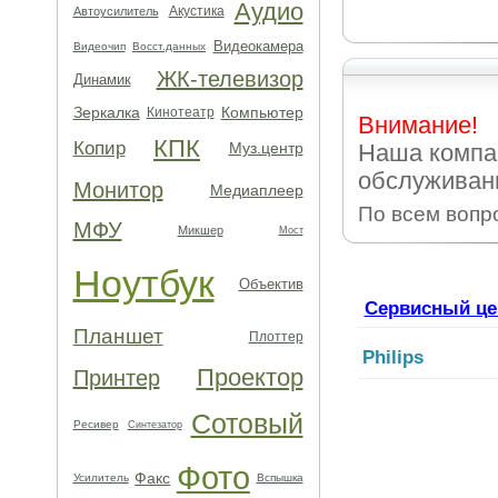
Аудио
Акустика
Автоусилитель
Видеокамера
Видеочип
Восст.данных
ЖК-телевизор
Динамик
Зеркалка
Компьютер
Кинотеатр
Внимание!
КПК
Копир
Муз.центр
Наша компа
обслуживан
Монитор
Медиаплеер
По всем вопр
МФУ
Микшер
Мост
Ноутбук
Объектив
Сервисный це
Планшет
Плоттер
Philips
Проектор
Принтер
Сотовый
Ресивер
Синтезатор
Фото
Факс
Усилитель
Вспышка