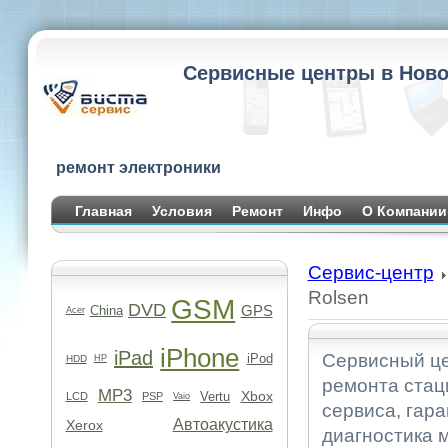
Сервисные центры в Ново
ремонт электроники
Главная
Условия
Ремонт
Инфо
О Компании
Сервис-центр
Rolsen
GSM
DVD
GPS
China
Acer
iPhone
iPad
Сервисный це
iPod
HDD
HP
ремонта стац
MP3
Xbox
Vertu
LCD
PSP
Vaio
сервиса, гара
Автоакустика
Xerox
диагностика 