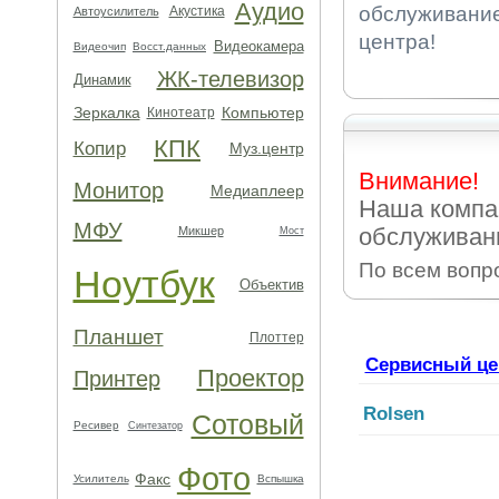
Аудио
обслуживание
Акустика
Автоусилитель
центра!
Видеокамера
Видеочип
Восст.данных
ЖК-телевизор
Динамик
Зеркалка
Компьютер
Кинотеатр
КПК
Копир
Муз.центр
Внимание!
Монитор
Медиаплеер
Наша компа
МФУ
обслуживан
Микшер
Мост
По всем вопр
Ноутбук
Объектив
Планшет
Плоттер
Сервисный це
Проектор
Принтер
Rolsen
Сотовый
Ресивер
Синтезатор
Фото
Факс
Усилитель
Вспышка