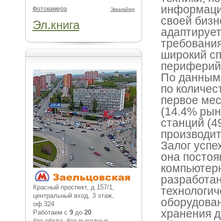
информацио
Фотокамера
Эквалайзер
своей бизн
Эл.книга
адаптирует
требования
широкий сп
периферий
По данным 
по количес
первое мес
(14.4% рын
станций (4
производит
Залог успе
она постоя
компьютерн
разработан
Красный проспект, д.157/1,
технологич
центральный вход, 3 этаж,
оборудован
оф.324
хранения д
Работаем с
9
до
20
без обеда, без выходных