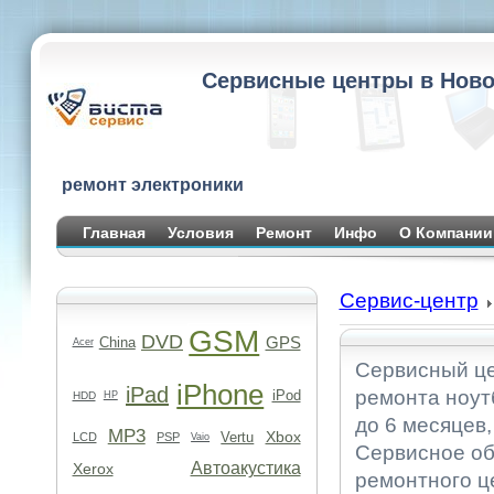
Сервисные центры в Ново
ремонт электроники
Главная
Условия
Ремонт
Инфо
О Компании
Сервис-центр
GSM
DVD
GPS
China
Acer
Сервисный це
iPhone
iPad
ремонта ноут
iPod
HDD
HP
до 6 месяцев,
MP3
Xbox
Vertu
LCD
PSP
Vaio
Сервисное об
Автоакустика
Xerox
ремонтного ц