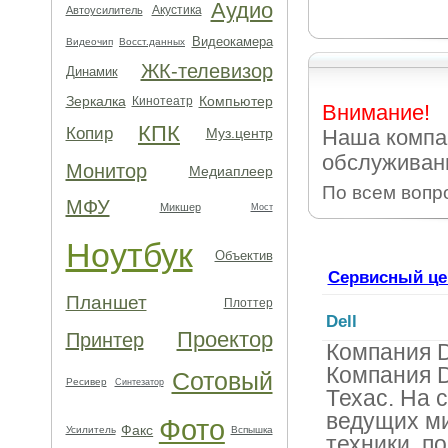
Аудио
Акустика
Автоусилитель
Видеокамера
Видеочип
Восст.данных
ЖК-телевизор
Динамик
Зеркалка
Компьютер
Кинотеатр
Внимание!
КПК
Копир
Муз.центр
Наша компа
обслуживани
Монитор
Медиаплеер
По всем вопр
МФУ
Микшер
Мост
Ноутбук
Объектив
Сервисный це
Планшет
Плоттер
Dell
Проектор
Принтер
Компания D
Компания D
Сотовый
Ресивер
Синтезатор
Техас. На 
ведущих м
Фото
Факс
Усилитель
Вспышка
техники, п