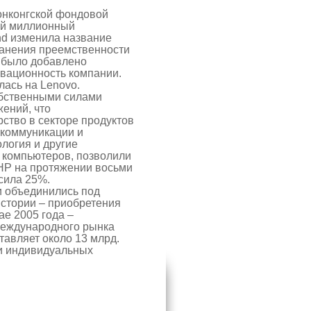
Гонконгской фондовой
вой миллионный
nd изменила название
хранения преемственности
м было добавлено
овационность компании.
лась на Lenovo.
обственными силами
ений, что
ство в секторе продуктов
 коммуникации и
ология и другие
 компьютеров, позволили
НР на протяжении восьми
ысила 25%.
и объединились под
истории – приобретения
ае 2005 года –
международного рынка
тавляет около 13 млрд.
 и индивидуальных