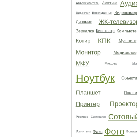
Ауди
Акустика
Автоусилитель
Видеокамер
Видеочип
Восст.данных
ЖК-телевизо
Динамик
Зеркалка
Компьюте
Кинотеатр
КПК
Копир
Муз.цент
Монитор
Медиаплее
МФУ
Микшер
Мо
Ноутбук
Объекти
Планшет
Плотте
Проекто
Принтер
Сотовы
Ресивер
Синтезатор
Фото
Факс
Усилитель
Вспыш