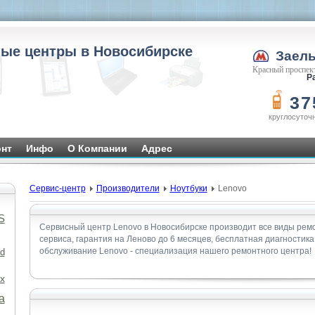
ые центры в Новосибирске
Заел
Красный проспект
Ра
37
круглосуточ
нт
Инфо
О Компании
Адрес
Сервис-центр
Производители
Ноутбуки
Lenovo
S
Сервисный центр Lenovo в Новосибирске производит все виды ремо
сервиса, гарантия на Леново до 6 месяцев, бесплатная диагностика
обслуживание Lenovo - специализация нашего ремонтного центра!
d
x
а