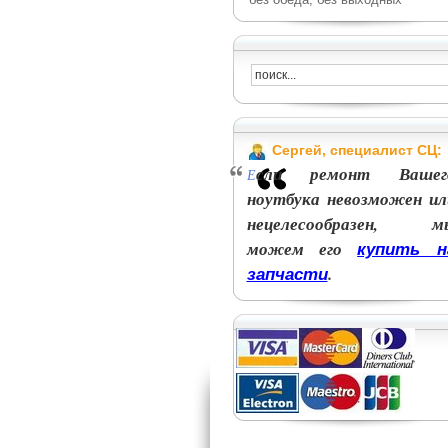
Сергей, специалист СЦ:
сли ремонт Вашег
Е
ноутбука невозможен ил
нецелесообразен, м
можем его
купить н
.
запчасти