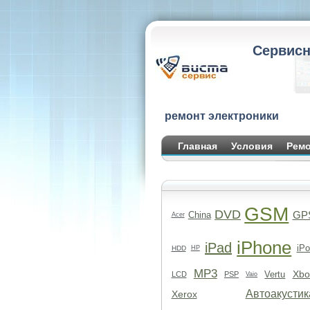
Сервисн
ремонт электроники
Главная
Условия
Ремо
GSM
DVD
GP
China
Acer
iPhone
iPad
iPo
HDD
HP
MP3
Xbo
Vertu
LCD
PSP
Vaio
Автоакустик
Xerox