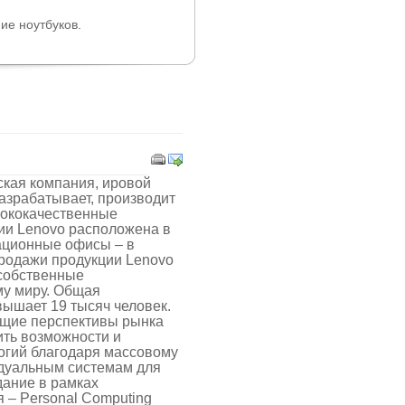
ие ноутбуков.
ская компания, ировой
азрабатывает, производит
сококачественные
ии Lenovo расположена в
ационные офисы – в
Продажи продукции Lenovo
собственные
му миру. Общая
вышает 19 тысяч человек.
ящие перспективы рынка
ть возможности и
огий благодаря массовому
идуальным системам для
дание в рамках
 – Personal Computing