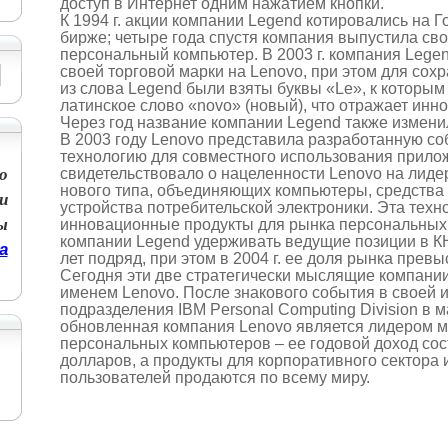
доступ в Интернет одним нажатием кнопки.
К 1994 г. акции компании Legend котировались на 
бирже; четыре года спустя компания выпустила с
персональный компьютер. В 2003 г. компания Lege
своей торговой марки на Lenovo, при этом для со
из слова Legend были взяты буквы «Le», к которы
латинское слово «novo» (новый), что отражает инн
Через год название компании Legend также измени
В 2003 году Lenovo представила разработанную с
технологию для совместного использования прилож
о
свидетельствовало о нацеленности Lenovo на лидер
нового типа, объединяющих компьютеры, средства
и
устройства потребительской электроники. Эта техн
ы
инновационные продукты для рынка персональных
компании Legend удерживать ведущие позиции в К
а
лет подряд, при этом в 2004 г. ее доля рынка прев
Сегодня эти две стратегически мыслящие компани
именем Lenovo. После знакового события в своей 
подразделения IBM Personal Computing Division в м
обновленная компания Lenovo является лидером 
персональных компьютеров – ее годовой доход сос
долларов, а продукты для корпоративного сектора
пользователей продаются по всему миру.