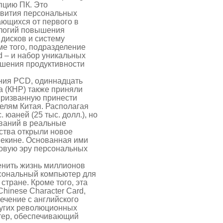
епцию ПК. Это
звития персональных
ающихся от первого в
ологий повышения
дисков и систему
е того, подразделение
d – и набор уникальных
ышения продуктивности
ения PCD, одиннадцать
а (КНР) также приняли
призванную принести
елям Китая. Располагая
юаней (25 тыс. долл.), но
ований в реальные
ства открыли новое
екине. Основанная ими
новую эру персональных
енить жизнь миллионов
сональный компьютер для
стране. Кроме того, эта
hinese Character Card,
ечение с английского
ругих революционных
тер, обеспечивающий