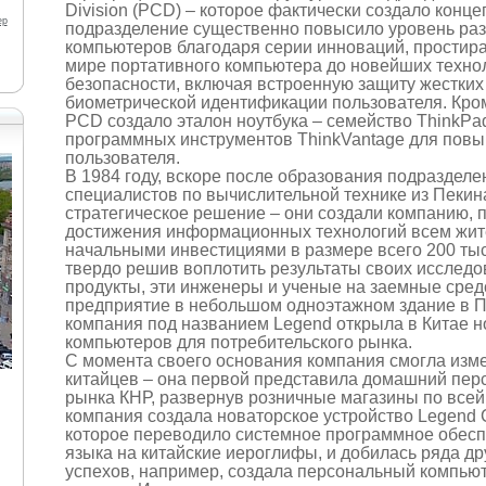
Division (PCD) – которое фактически создало конц
ер
подразделение существенно повысило уровень ра
компьютеров благодаря серии инноваций, простир
мире портативного компьютера до новейших техн
безопасности, включая встроенную защиту жестких 
биометрической идентификации пользователя. Кром
PCD создало эталон ноутбука – семейство ThinkPa
программных инструментов ThinkVantage для пов
пользователя.
В 1984 году, вскоре после образования подраздел
специалистов по вычислительной технике из Пекин
стратегическое решение – они создали компанию, 
достижения информационных технологий всем жит
начальными инвестициями в размере всего 200 тыс. 
твердо решив воплотить результаты своих исслед
продукты, эти инженеры и ученые на заемные сред
предприятие в небольшом одноэтажном здание в П
компания под названием Legend открыла в Китае 
компьютеров для потребительского рынка.
С момента своего основания компания смогла изм
китайцев – она первой представила домашний пер
рынка КНР, развернув розничные магазины по всей 
компания создала новаторское устройство Legend C
которое переводило системное программное обесп
языка на китайские иероглифы, и добилась ряда д
успехов, например, создала персональный компью