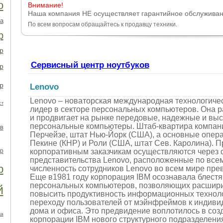
о
Внимание!
Наша компания НЕ осуществляет гарантийное обслуживан
а
По всем вопросам обращайтесь к продавцу техники.
р
р
Сервисный центр ноутбуков
р
р
Lenovo
Lenovo – новаторская международная технологиче
ст
лидер в секторе персональных компьютеров. Она р
и продвигает на рынке передовые, надежные и вы
персональные компьютеры. Штаб-квартира компан
в
Перчейзе, штат Нью-Йорк (США), а основные опер
Пекине (КНР) и Роли (США, штат Сев. Каролина). 
р
корпоративным заказчикам осуществляются через 
представительства Lenovo, расположенные по все
р
численность сотрудников Lenovo во всем мире пре
Еще в1981 году корпорация IBM осознавала блест
персональных компьютеров, позволяющих расшири
й
повысить продуктивность информационных технол
переходу пользователей от мэйнфреймов к индив
дома и офиса. Это предвидение воплотилось в соз
ка
корпорации IBM нового структурного подразделения