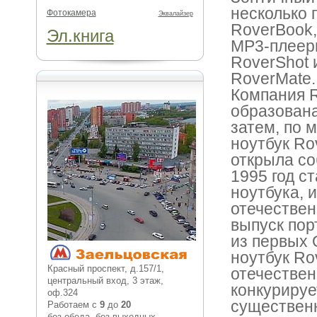
несколько 
Фотокамера
Эквалайзер
RoverBook
Эл.книга
MP3-плеер
RoverShot 
RoverMate.
Компания R
образована
затем, по 
ноутбук Ro
открыла со
1995 год с
ноутбука, 
отечествен
выпуск пор
из первых 
ноутбук Ro
Красный проспект, д.157/1,
отечествен
центральный вход, 3 этаж,
конкурируе
оф.324
существенн
Работаем с
9
до
20
без обеда, без выходных