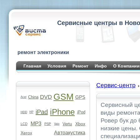
Сервисные центры в Ново
ремонт электроники
Главная
Условия
Ремонт
Инфо
О Компании
Сервис-центр
GSM
DVD
GPS
China
Acer
Сервисный це
iPhone
iPad
виды ремонта
iPod
HDD
HP
Ровер бук до 
MP3
Xbox
Vertu
LCD
PSP
Vaio
низкие цены.
Автоакустика
Xerox
специализаци