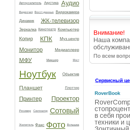
Аудио
Акустика
Автоусилитель
Видеокамера
Видеочип
Восст.данных
ЖК-телевизор
Динамик
Зеркалка
Компьютер
Кинотеатр
Внимание!
КПК
Копир
Муз.центр
Наша компа
обслуживани
Монитор
Медиаплеер
По всем вопр
МФУ
Микшер
Мост
Ноутбук
Объектив
Сервисный це
Планшет
Плоттер
RoverBook
Проектор
Принтер
RoverCompu
стопроцен
Сотовый
Ресивер
Синтезатор
в себя про
техники и 
Фото
Факс
Усилитель
Вспышка
Зонтичный