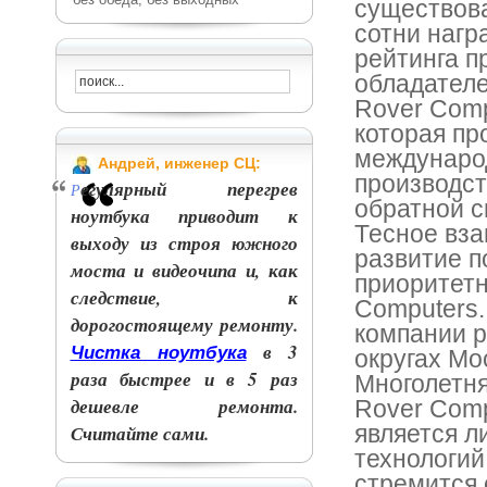
существова
сотни нагр
рейтинга п
обладател
Rover Comp
которая пр
международ
Андрей, инженер СЦ:
производст
егулярный перегрев
Р
обратной с
ноутбука приводит к
Тесное вза
выходу из строя южного
развитие 
моста и видеочипа и, как
приоритетн
следствие, к
Computers.
дорогостоящему ремонту.
компании р
в 3
Чистка ноутбука
округах Мо
раза быстрее и в 5 раз
Многолетня
дешевле ремонта.
Rover Comp
является л
Считайте сами.
технологий
стремится 