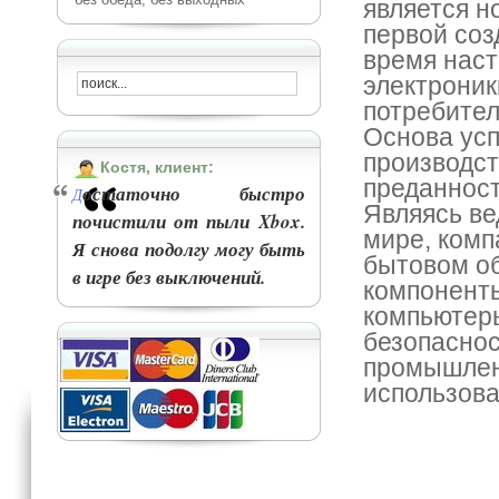
является н
первой соз
время наст
электроник
потребител
Основа усп
производст
Костя, клиент:
преданност
остаточно быстро
Д
Являясь ве
почистили от пыли Xbox.
мире, комп
Я снова подолгу могу быть
бытовом об
в игре без выключений.
компоненты
компьютеры
безопаснос
промышленн
использова