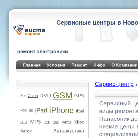
Сервисные центры в Ново
ремонт электроники
Главная
Условия
Ремонт
Инфо
О Компании
Сервис-центр
GSM
DVD
GPS
China
Acer
Сервисный це
iPhone
iPad
виды ремонта
iPod
HDD
HP
Панасоник до 
MP3
Xbox
Vertu
LCD
PSP
Vaio
низкие цены.
Автоакустика
Xerox
специализаци