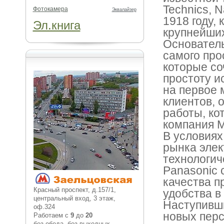
Technics, N
Фотокамера
Эквалайзер
1918 году, 
Эл.книга
крупнейших
Основатель
самого про
которые со
простоту и
на первое 
клиентов,
работы, ко
компания M
В условиях
рынка элек
технологич
Panasonic 
качества п
Красный проспект, д.157/1,
удобства в
центральный вход, 3 этаж,
Наступивши
оф.324
новых перс
Работаем с
9
до
20
без обеда, без выходных