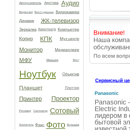
Аудио
Акустика
Автоусилитель
Видеокамера
Видеочип
Восст.данных
ЖК-телевизор
Динамик
Зеркалка
Компьютер
Кинотеатр
Внимание!
КПК
Копир
Муз.центр
Наша компа
обслуживани
Монитор
Медиаплеер
По всем вопр
МФУ
Микшер
Мост
Ноутбук
Объектив
Сервисный це
Планшет
Плоттер
Panasonic
Проектор
Принтер
Panasonic 
Electric In
Сотовый
Ресивер
Синтезатор
лидером в 
бытовой эл
Фото
Факс
Усилитель
Вспышка
известной 