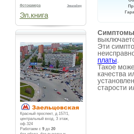
Об
Фотокамера
Пр
Эквалайзер
Гара
Эл.книга
Симптомы
выключаетс
Эти симпто
неисправн
платы
.
Такое може
качества и
установлен
старости и
Красный проспект, д.157/1,
центральный вход, 3 этаж,
оф.324
Работаем с
9
до
20
без обеда, без выходных