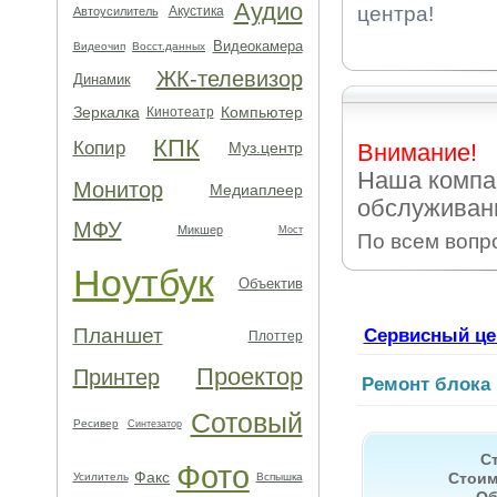
Аудио
центра!
Акустика
Автоусилитель
Видеокамера
Видеочип
Восст.данных
ЖК-телевизор
Динамик
Зеркалка
Компьютер
Кинотеатр
КПК
Копир
Муз.центр
Внимание!
Наша компа
Монитор
Медиаплеер
обслуживан
МФУ
Микшер
Мост
По всем вопр
Ноутбук
Объектив
Планшет
Сервисный це
Плоттер
Проектор
Принтер
Ремонт блока 
Сотовый
Ресивер
Синтезатор
С
Фото
Факс
Стоим
Усилитель
Вспышка