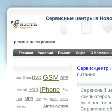
Сервисные центры в Ново
ремонт электроники
Главная
Условия
Ремонт
Инфо
О Компании
Сервис-центр
питания
GSM
DVD
GPS
China
Acer
iPhone
iPad
Сервисный це
iPod
HDD
HP
компьютеров. 
MP3
Xbox
Vertu
LCD
PSP
Vaio
месяцев, бес
Автоакустика
Xerox
Сервисное об