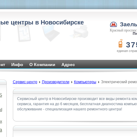
ые центры в Новосибирске
Заел
Красный проспект
Пн
37
единая спра
нт
Инфо
О Компании
Адрес
Сервис-центр
Производители
Компьютеры
Электрический ремо
S
Сервисный центр в Новосибирске производит все виды ремонта ко
сервиса, гарантия на до 6 месяцев, бесплатная диагностика компь
обслуживание - специализация нашего ремонтного центра!
d
x
а