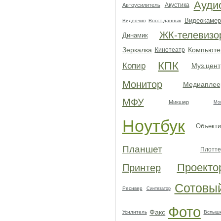
Ауди
Акустика
Автоусилитель
Видеокамер
Видеочип
Восст.данных
ЖК-телевизо
Динамик
Зеркалка
Компьюте
Кинотеатр
КПК
Копир
Муз.цент
Монитор
Медиаплее
МФУ
Микшер
Мо
Ноутбук
Объекти
Планшет
Плотте
Проекто
Принтер
Сотовы
Ресивер
Синтезатор
Фото
Факс
Усилитель
Вспыш