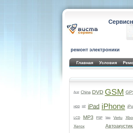
Сервисн
ремонт электроники
Главная
Условия
Ремо
GSM
DVD
GP
China
Acer
iPhone
iPad
iPo
HDD
HP
MP3
Xbo
Vertu
LCD
PSP
Vaio
Автоакустик
Xerox