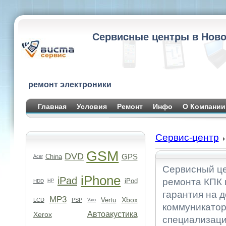
Сервисные центры в Ново
ремонт электроники
Главная
Условия
Ремонт
Инфо
О Компании
Сервис-центр
GSM
DVD
GPS
China
Acer
Сервисный це
iPhone
iPad
ремонта КПК 
iPod
HDD
HP
гарантия на д
MP3
Xbox
Vertu
LCD
PSP
Vaio
коммуникатор
Автоакустика
Xerox
специализаци