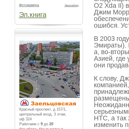
O2 Xda II)
Фотокамера
Эквалайзер
Джим Морри
Эл.книга
обеспечени
ошибся. Ус
В 2003 год
Эмираты). 
а, во-втор
Азией, где
они продав
К слову, Д
компанией,
принадлежи
размещены 
Неожиданно
Красный проспект, д.157/1,
серьезными
центральный вход, 3 этаж,
HTC, а так
оф.324
изменить п
Работаем с
9
до
20
без обеда, без выходных