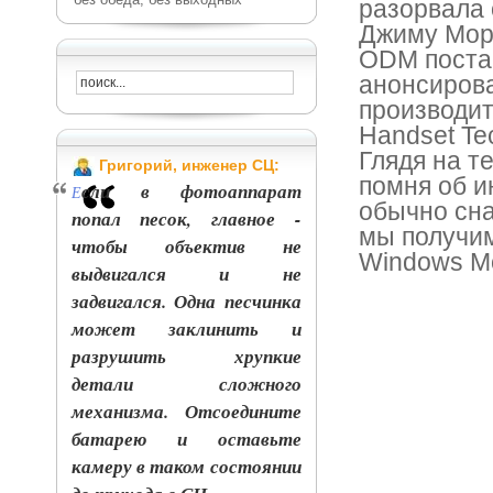
разорвала 
Джиму Морр
ODM поста
анонсирова
производите
Handset Te
Глядя на т
Григорий, инженер СЦ:
помня об и
сли в фотоаппарат
Е
обычно сна
попал песок, главное -
мы получим
чтобы объектив не
Windows Mo
выдвигался и не
задвигался. Одна песчинка
может заклинить и
разрушить хрупкие
детали сложного
механизма. Отсоедините
батарею и оставьте
камеру в таком состоянии