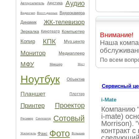
Аудио
Акустика
Автоусилитель
Видеокамера
Видеочип
Восст.данных
ЖК-телевизор
Динамик
Зеркалка
Компьютер
Кинотеатр
Внимание!
КПК
Копир
Муз.центр
Наша компа
обслуживан
Монитор
Медиаплеер
По всем вопр
МФУ
Микшер
Мост
Ноутбук
Объектив
Сервисный це
Планшет
Плоттер
i-Mate
Проектор
Принтер
Компанию "
i-mate) ос
Сотовый
Ресивер
Синтезатор
Morrison). 
контракт с
Фото
Факс
Усилитель
Вспышка
следующий 