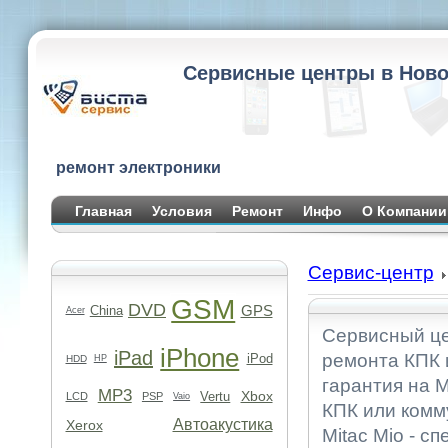
Сервисные центры в Ново
ремонт электроники
Главная
Условия
Ремонт
Инфо
О Компании
Сервис-центр
GSM
DVD
GPS
China
Acer
Сервисный це
iPhone
iPad
ремонта КПК 
iPod
HDD
HP
гарантия на 
MP3
Xbox
Vertu
LCD
PSP
Vaio
КПК или комм
Автоакустика
Xerox
Mitac Mio - с