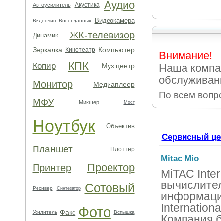
Аудио
Акустика
Автоусилитель
Видеокамера
Видеочип
Восст.данных
ЖК-телевизор
Динамик
Зеркалка
Компьютер
Кинотеатр
Внимание!
КПК
Копир
Муз.центр
Наша компа
обслуживан
Монитор
Медиаплеер
По всем вопр
МФУ
Микшер
Мост
Ноутбук
Объектив
Сервисный це
Планшет
Плоттер
Mitac Mio
Проектор
Принтер
MiTAC Inte
вычислител
Сотовый
Ресивер
Синтезатор
информаци
Internation
Фото
Факс
Усилитель
Вспышка
Компания б