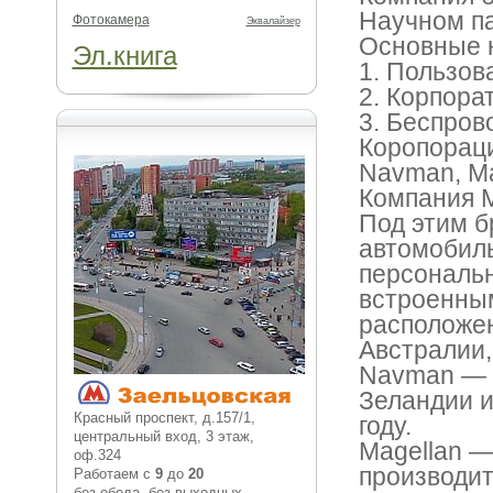
Научном па
Фотокамера
Эквалайзер
Основные н
Эл.книга
1. Пользов
2. Корпора
3. Беспро
Коропораци
Navman, Ma
Компания
M
Под этим б
автомобил
персональ
встроенны
расположен
Австралии,
Navman
— 
Зеландии и
Красный проспект, д.157/1,
году.
центральный вход, 3 этаж,
Magellan
— 
оф.324
производит
Работаем с
9
до
20
без обеда, без выходных