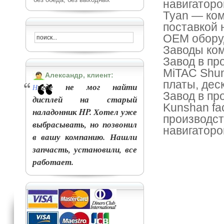
навигаторо
Tyan
— комп
поставкой 
OEM обору
Заводы ком
Завод в пр
MiTAC Shun
Александр, клиент:
платы, дес
игде не мог найти
Н
Завод в пр
дисплей на старый
Kunshan fa
наладонник HP. Хотел уже
производст
выбрасывать, но позвонил
навигаторо
в вашу компанию. Нашли
запчасть, установили, все
работает.