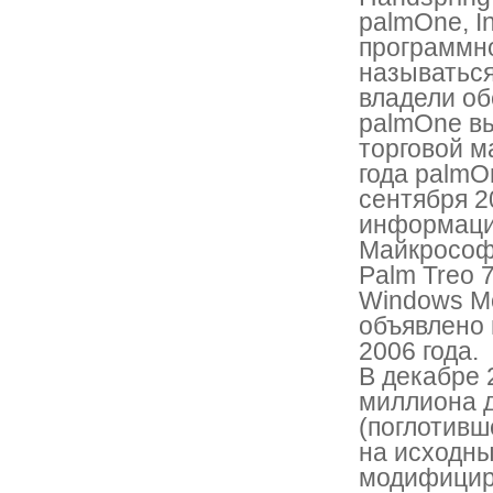
palmOne, I
программно
называться
владели об
palmOne вы
торговой м
года palmO
сентября 2
информацию
Майкрософт
Palm Treo 
Windows Mo
объявлено 
2006 года.
В декабре 2
миллиона д
(поглотивш
на исходны
модифициро