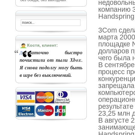
недовольны
компанию 3
Handspring
3Com сдела
марта 2000
площадке N
Костя, клиент:
долларов п
остаточно быстро
Д
чего была 
почистили от пыли Xbox.
В сентябре
Я снова подолгу могу быть
процесс пр
в игре без выключений.
конкуренци
запрещала
компьютеро
операционн
результате
23,25 млн 
В августе 
занимающее
Handspring