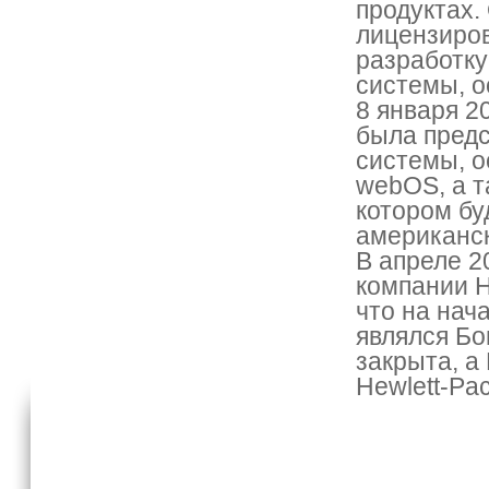
продуктах. 
лицензиров
разработку
системы, о
8 января 2
была предс
системы, о
webOS, а т
котором бу
американск
В апреле 2
компании H
что на нач
являлся Бо
закрыта, а
Hewlett-Pac