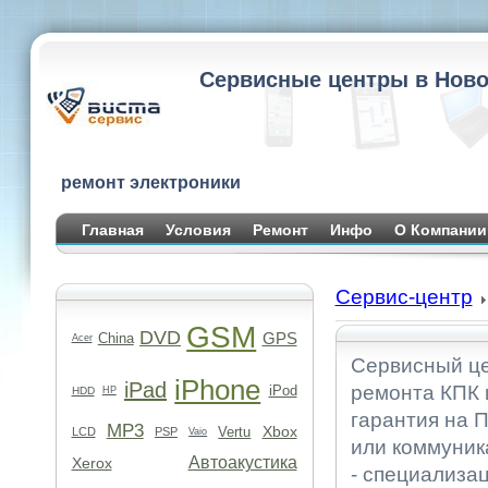
Сервисные центры в Ново
ремонт электроники
Главная
Условия
Ремонт
Инфо
О Компании
Сервис-центр
GSM
DVD
GPS
China
Acer
Сервисный це
iPhone
iPad
ремонта КПК 
iPod
HDD
HP
гарантия на 
MP3
Xbox
Vertu
LCD
PSP
Vaio
или коммуник
Автоакустика
Xerox
- специализа