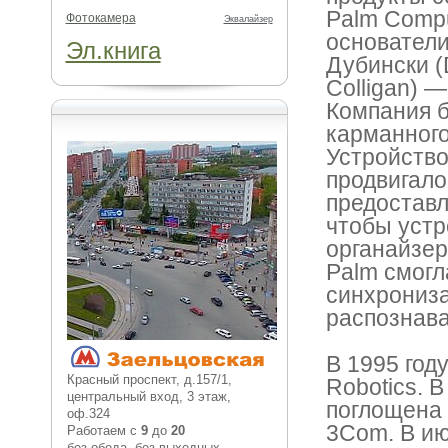
Palm Comput
Фотокамера
Эквалайзер
основатели
Эл.книга
Дубински (
Colligan) —
Компания б
карманного
Устройство
продвигало
предоставл
чтобы устр
органайзер
Palm смогл
синхрониза
распознава
В 1995 год
Красный проспект, д.157/1,
Robotics. В
центральный вход, 3 этаж,
поглощена 
оф.324
3Com. В ию
Работаем с
9
до
20
без обеда, без выходных