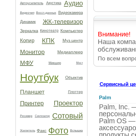
Аудио
Акустика
Автоусилитель
Видеокамера
Видеочип
Восст.данных
ЖК-телевизор
Динамик
Зеркалка
Компьютер
Кинотеатр
Внимание!
КПК
Копир
Муз.центр
Наша компа
обслуживан
Монитор
Медиаплеер
По всем вопр
МФУ
Микшер
Мост
Ноутбук
Объектив
Сервисный це
Планшет
Плоттер
Palm
Проектор
Принтер
Palm, Inc.
персональ
Сотовый
Ресивер
Синтезатор
Palm OS — 
аксессуаро
Фото
Факс
Усилитель
Вспышка
продукты с