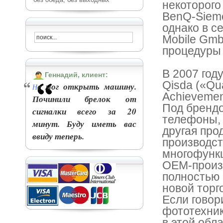
некоторого
BenQ-Sieme
однако в с
Mobile Gmb
процедуры 
В 2007 год
Геннадий, клиент:
Qisda («Qua
е мог открыть машину.
Н
Achievemen
Починили брелок от
Под бренд
сигналки всего за 20
телефоны, 
минут. Буду иметь вас
другая про
ввиду теперь.
производс
многофунк
OEM-произ
полностью 
новой торг
Если говор
фототехник
в этой обл