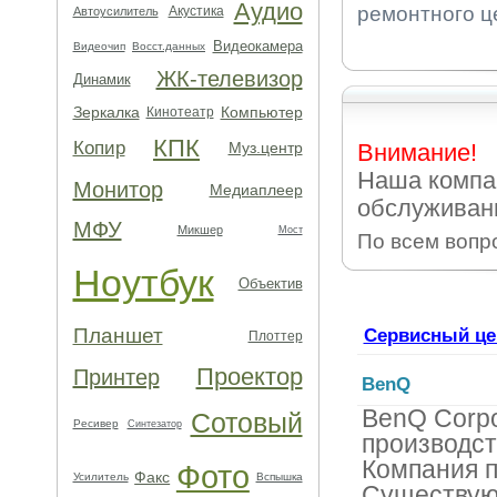
Аудио
ремонтного ц
Акустика
Автоусилитель
Видеокамера
Видеочип
Восст.данных
ЖК-телевизор
Динамик
Зеркалка
Компьютер
Кинотеатр
КПК
Копир
Муз.центр
Внимание!
Наша компа
Монитор
Медиаплеер
обслуживан
МФУ
Микшер
Мост
По всем вопр
Ноутбук
Объектив
Планшет
Сервисный це
Плоттер
Проектор
Принтер
BenQ
BenQ Corpo
Сотовый
Ресивер
Синтезатор
производст
Компания п
Фото
Факс
Усилитель
Вспышка
Существую