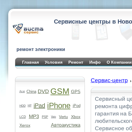
Сервисные центры в Ново
ремонт электроники
Главная
Условия
Ремонт
Инфо
О Компании
Сервис-центр
GSM
DVD
GPS
China
Acer
Сервисный це
iPhone
iPad
ремонта цифр
iPod
HDD
HP
гарантия на Б
MP3
Xbox
Vertu
LCD
PSP
Vaio
любительског
Автоакустика
Xerox
Сервисное об