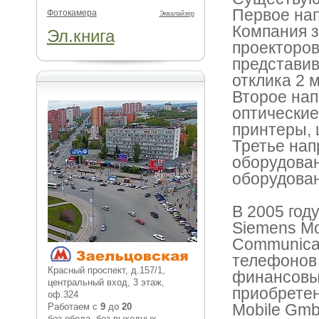
Первое нап
Фотокамера
Эквалайзер
Компания з
Эл.книга
проекторов
представив
отклика 2 м
Второе нап
оптические
принтеры, 
Третье на
оборудова
оборудован
В 2005 год
Siemens Mo
Communicat
телефонов 
Красный проспект, д.157/1,
финансовы
центральный вход, 3 этаж,
приобретен
оф.324
Mobile Gmb
Работаем с
9
до
20
без обеда, без выходных