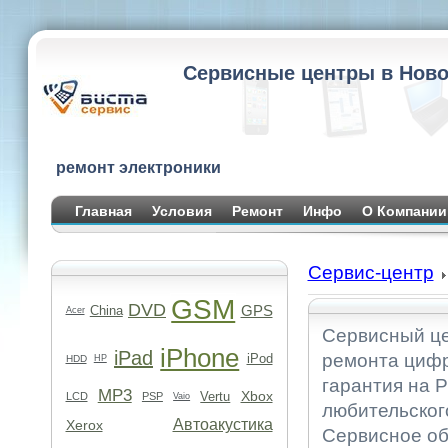
Сервисные центры в Ново
ремонт электроники
Главная
Условия
Ремонт
Инфо
О Компании
Сервис-центр
GSM
DVD
GPS
China
Acer
Сервисный це
iPhone
iPad
ремонта цифр
iPod
HDD
HP
гарантия на Р
MP3
Xbox
Vertu
LCD
PSP
Vaio
любительског
Автоакустика
Xerox
Сервисное об