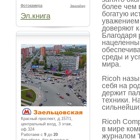
более чем 
Фотокамера
Эквалайзер
богатую ис
Эл.книга
уважением 
доверяют к
Благодаря 
нацеленным
обеспечива
среды и ус
мира.
Ricoh назы
себя на ро
держит пал
техники. Н
сильнейших
Красный проспект, д.157/1,
Ricoh Comp
центральный вход, 3 этаж,
в мире ком
оф.324
журналом '
Работаем с
9
до
20
без обеда, без выходных