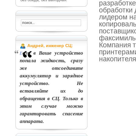
разработк
обработки 
лидером н
копироваль
поставщико
факсимиль
Компания т
Андрей, инженер СЦ:
принтерами
сли в Ваше устройство
Е
накопител
попала жидкость, сразу
же отсоедините
аккумулятор и зарядное
устройство. Не
вставляйте их до
обращения в СЦ. Только в
этом случае можно
гарантировать спасение
аппарата.