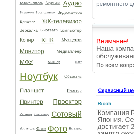
Аудио
ремонтного ц
Акустика
Автоусилитель
Видеокамера
Видеочип
Восст.данных
ЖК-телевизор
Динамик
Зеркалка
Компьютер
Кинотеатр
КПК
Копир
Муз.центр
Внимание!
Наша компа
Монитор
Медиаплеер
обслуживан
МФУ
Микшер
Мост
По всем вопр
Ноутбук
Объектив
Планшет
Сервисный це
Плоттер
Проектор
Принтер
Ricoh
Компания R
Сотовый
Ресивер
Синтезатор
Япония. Се
достигает 
Фото
Факс
Усилитель
Вспышка
занято око