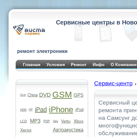
Сервисные центры в Ново
ремонт электроники
Главная
Условия
Ремонт
Инфо
О Компании
Сервис-центр
GSM
DVD
GPS
China
Acer
Сервисный це
iPhone
iPad
ремонта прин
iPod
HDD
HP
на Самсунг д
MP3
Xbox
Vertu
LCD
PSP
Vaio
многофункцио
Автоакустика
Xerox
обслуживание