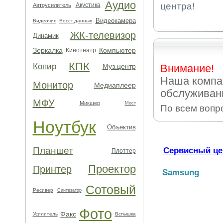
Аудио
центра!
Акустика
Автоусилитель
Видеокамера
Видеочип
Восст.данных
ЖК-телевизор
Динамик
Зеркалка
Компьютер
Кинотеатр
КПК
Копир
Муз.центр
Внимание!
Наша компа
Монитор
Медиаплеер
обслуживан
МФУ
Микшер
Мост
По всем вопр
Ноутбук
Объектив
Планшет
Сервисный це
Плоттер
Проектор
Принтер
Samsung
Сотовый
Ресивер
Синтезатор
Фото
Факс
Усилитель
Вспышка