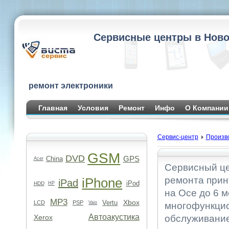
Сервисные центры в Ново
ремонт электроники
Главная
Условия
Ремонт
Инфо
О Компании
Сервис-центр
Произв
GSM
DVD
GPS
China
Acer
Сервисный це
ремонта прин
iPhone
iPad
iPod
HDD
HP
на Oce до 6 
MP3
Xbox
Vertu
LCD
PSP
Vaio
многофункцио
Автоакустика
Xerox
обслуживание