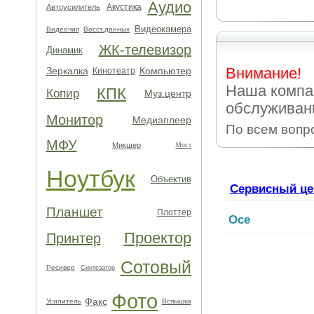
Аудио
Акустика
Автоусилитель
Видеокамера
Видеочип
Восст.данных
ЖК-телевизор
Динамик
Внимание!
Зеркалка
Компьютер
Кинотеатр
Наша компа
КПК
Копир
Муз.центр
обслуживан
Монитор
Медиаплеер
По всем вопр
МФУ
Микшер
Мост
Ноутбук
Объектив
Сервисный це
Планшет
Плоттер
Oce
Проектор
Принтер
Сотовый
Ресивер
Синтезатор
Фото
Факс
Усилитель
Вспышка