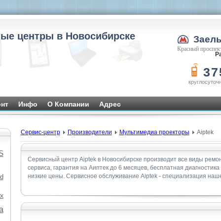
ые центры в Новосибирске
Заел
Красный проспект
Ра
37
круглосуточ
нт
Инфо
О Компании
Адрес
Сервис-центр
Производители
Мультимедиа проекторы
Aiptek
S
Сервисный центр Aiptek в Новосибирске производит все виды ремо
сервиса, гарантия на Аиптек до 6 месяцев, бесплатная диагностика
низкие цены. Сервисное обслуживание Aiptek - специализация наш
d
x
а