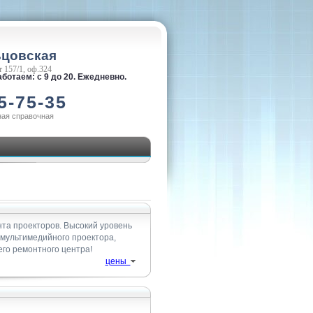
ьцовская
 157/1, оф.324
ботаем: с 9 до 20. Ежедневно.
5-75-35
ная справочная
нта проекторов. Высокий уровень
 мультимедийного проектора,
его ремонтного центра!
цены