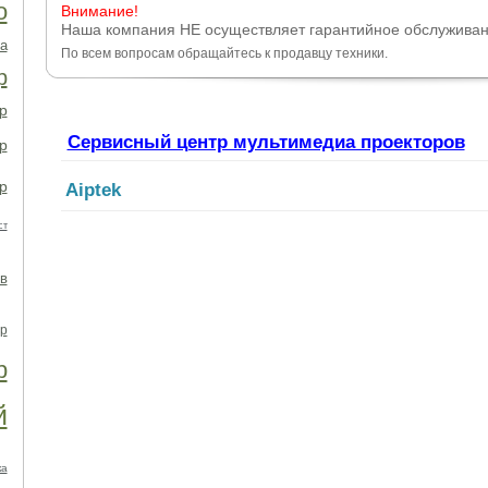
о
Внимание!
Наша компания НЕ осуществляет гарантийное обслуживан
а
По всем вопросам обращайтесь к продавцу техники.
р
р
Сервисный центр мультимедиа проекторов
р
р
Aiptek
ст
в
р
р
й
ка