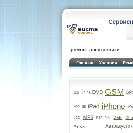
Сервисн
ремонт электроники
Главная
Условия
Ремо
GSM
DVD
GP
China
Acer
iPhone
iPad
iPo
HDD
HP
MP3
Xbo
Vertu
LCD
PSP
Vaio
Автоакустик
Xerox