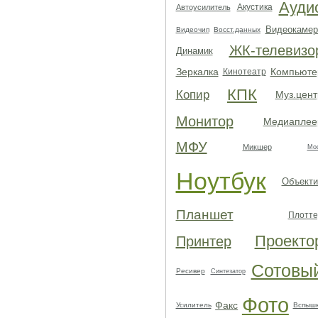
Ауди
Акустика
Автоусилитель
Видеокамер
Видеочип
Восст.данных
ЖК-телевизо
Динамик
Зеркалка
Компьюте
Кинотеатр
КПК
Копир
Муз.цент
Монитор
Медиаплее
МФУ
Микшер
Мо
Ноутбук
Объекти
Планшет
Плотте
Проекто
Принтер
Сотовы
Ресивер
Синтезатор
Фото
Факс
Усилитель
Вспыш