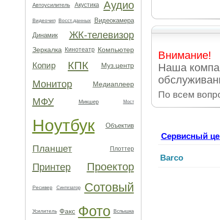
Аудио
Акустика
Автоусилитель
Видеокамера
Видеочип
Восст.данных
ЖК-телевизор
Динамик
Зеркалка
Компьютер
Кинотеатр
Внимание!
КПК
Копир
Муз.центр
Наша компа
обслуживани
Монитор
Медиаплеер
По всем вопр
МФУ
Микшер
Мост
Ноутбук
Объектив
Сервисный це
Планшет
Плоттер
Barco
Проектор
Принтер
Сотовый
Ресивер
Синтезатор
Фото
Факс
Усилитель
Вспышка