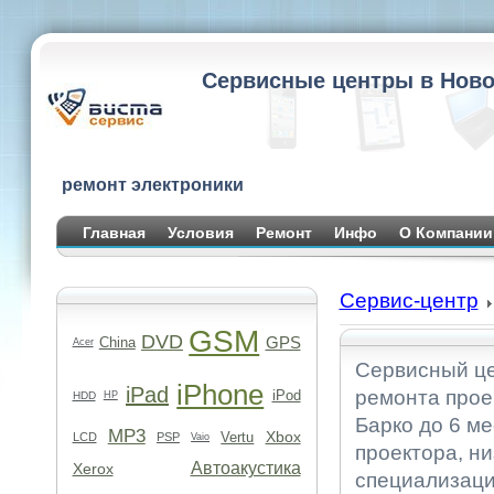
Сервисные центры в Ново
ремонт электроники
Главная
Условия
Ремонт
Инфо
О Компании
Сервис-центр
GSM
DVD
GPS
China
Acer
Сервисный це
iPhone
iPad
ремонта прое
iPod
HDD
HP
Барко до 6 м
MP3
Xbox
Vertu
LCD
PSP
Vaio
проектора, н
Автоакустика
Xerox
специализаци