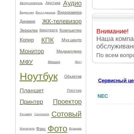
Аудио
Акустика
Автоусилитель
Видеокамера
Видеочип
Восст.данных
ЖК-телевизор
Динамик
Внимание!
Зеркалка
Компьютер
Кинотеатр
Наша компа
КПК
Копир
Муз.центр
обслуживани
Монитор
Медиаплеер
По всем вопр
МФУ
Микшер
Мост
Ноутбук
Объектив
Сервисный це
Планшет
Плоттер
NEC
Проектор
Принтер
Сотовый
Ресивер
Синтезатор
Фото
Факс
Усилитель
Вспышка