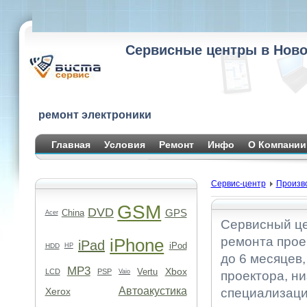
Сервисные центры в Ново
ремонт электроники
Главная
Условия
Ремонт
Инфо
О Компании
Сервис-центр
Произв
GSM
DVD
GPS
China
Acer
Сервисный це
ремонта прое
iPhone
iPad
iPod
HDD
HP
до 6 месяцев
MP3
Xbox
Vertu
LCD
PSP
Vaio
проектора, н
Автоакустика
Xerox
специализаци