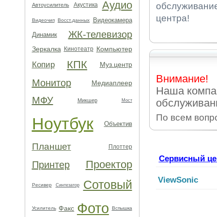
Аудио
обслуживание
Акустика
Автоусилитель
центра!
Видеокамера
Видеочип
Восст.данных
ЖК-телевизор
Динамик
Зеркалка
Компьютер
Кинотеатр
КПК
Копир
Муз.центр
Внимание!
Монитор
Медиаплеер
Наша компа
МФУ
обслуживани
Микшер
Мост
По всем вопр
Ноутбук
Объектив
Планшет
Плоттер
Сервисный це
Проектор
Принтер
ViewSonic
Сотовый
Ресивер
Синтезатор
Фото
Факс
Усилитель
Вспышка