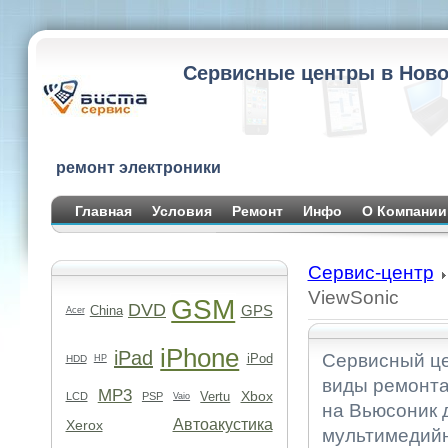
Сервисные центры в Ново
ремонт электроники
Главная
Условия
Ремонт
Инфо
О Компании
Сервис-центр
ViewSonic
GSM
DVD
GPS
China
Acer
iPhone
iPad
Сервисный це
iPod
HDD
HP
виды ремонта
MP3
Xbox
Vertu
LCD
PSP
Vaio
на Вьюсоник 
Автоакустика
Xerox
мультимедийн