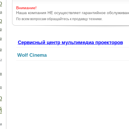
о
Внимание!
а
Наша компания НЕ осуществляет гарантийное обслуживан
По всем вопросам обращайтесь к продавцу техники.
р
р
р
Сервисный центр мультимедиа проекторов
р
Wolf Cinema
ст
в
р
р
й
ка