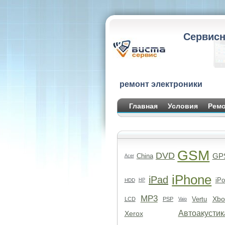
Сервисн
ремонт электроники
Главная
Условия
Ремо
GSM
DVD
GP
China
Acer
iPhone
iPad
iPo
HDD
HP
MP3
Xbo
Vertu
LCD
PSP
Vaio
Автоакустик
Xerox