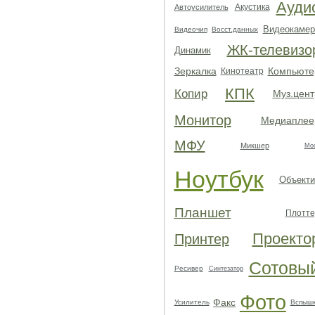
Ауди
Акустика
Автоусилитель
Видеокамер
Видеочип
Восст.данных
ЖК-телевизо
Динамик
Зеркалка
Компьюте
Кинотеатр
КПК
Копир
Муз.цент
Монитор
Медиаплее
МФУ
Микшер
Мо
Ноутбук
Объекти
Планшет
Плотте
Проекто
Принтер
Сотовы
Ресивер
Синтезатор
Фото
Факс
Усилитель
Вспыш