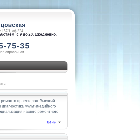
ьцовская
 157/1, оф.324
ботаем: с 9 до 20. Ежедневно.
5-75-35
ная справочная
nema
 ремонта проекторов. Высокий
ая диагностика мультимедийного
пециализация нашего ремонтного
цены