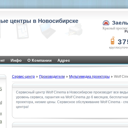
ые центры в Новосибирске
Заел
Красный проспект
Ра
37
круглосуточ
нт
Инфо
О Компании
Адрес
Сервис-центр
Производители
Мультимедиа проекторы
Wolf Ci
S
Сервисный центр Wolf Cinema в Новосибирске производит все виды
уровень сервиса, гарантия на Wolf Cinema до 6 месяцев, бесплатн
проектора, низкие цены. Сервисное обслуживание Wolf Cinema - с
d
центра!
x
а