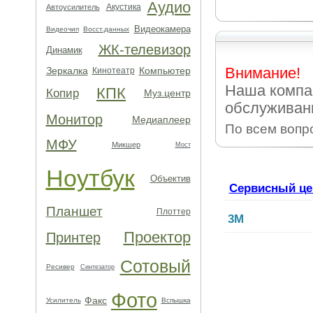
Аудио
Акустика
Автоусилитель
Видеокамера
Видеочип
Восст.данных
ЖК-телевизор
Динамик
Внимание!
Зеркалка
Компьютер
Кинотеатр
Наша компа
КПК
Копир
Муз.центр
обслуживани
Монитор
Медиаплеер
По всем вопр
МФУ
Микшер
Мост
Ноутбук
Объектив
Сервисный це
Планшет
Плоттер
3M
Проектор
Принтер
Сотовый
Ресивер
Синтезатор
Фото
Факс
Усилитель
Вспышка