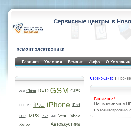
Сервисные центры в Ново
ремонт электроники
Главная
Условия
Ремонт
Инфо
О Компании
Сервис-центр
Произв
GSM
DVD
GPS
China
Acer
Внимание!
iPhone
iPad
Наша компания НЕ
iPod
HDD
HP
По всем вопросам обр
MP3
Xbox
Vertu
LCD
PSP
Vaio
Автоакустика
Xerox