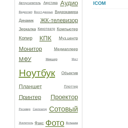
Аудио
ICOM
Акустика
Автоусилитель
Видеокамера
Видеочип
Восст.данных
ЖК-телевизор
Динамик
Зеркалка
Компьютер
Кинотеатр
КПК
Копир
Муз.центр
Монитор
Медиаплеер
МФУ
Микшер
Мост
Ноутбук
Объектив
Планшет
Плоттер
Проектор
Принтер
Сотовый
Ресивер
Синтезатор
Фото
Факс
Усилитель
Вспышка