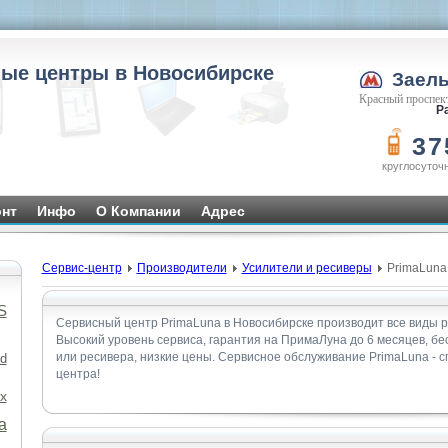
ые центры в Новосибирске
Заел
Красный проспект
Ра
37
круглосуточ
нт
Инфо
О Компании
Адрес
Сервис-центр
Производители
Усилители и ресиверы
PrimaLuna
S
Сервисный центр PrimaLuna в Новосибирске производит все виды р
Высокий уровень сервиса, гарантия на ПримаЛуна до 6 месяцев, бе
или ресивера, низкие цены. Сервисное обслуживание PrimaLuna - 
d
центра!
x
а