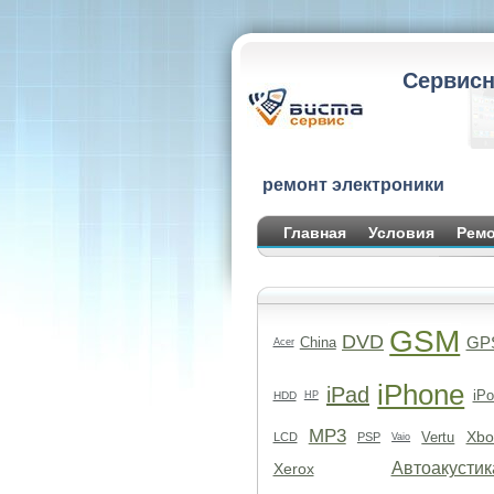
Сервисн
ремонт электроники
Главная
Условия
Ремо
GSM
DVD
GP
China
Acer
iPhone
iPad
iPo
HDD
HP
MP3
Xbo
Vertu
LCD
PSP
Vaio
Автоакустик
Xerox