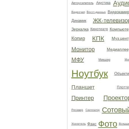
Ауди
Акустика
Автоусилитель
Видеокамер
Видеочип
Восст.данных
ЖК-телевизо
Динамик
Зеркалка
Компьюте
Кинотеатр
КПК
Копир
Муз.цент
Монитор
Медиаплее
МФУ
Микшер
Мо
Ноутбук
Объекти
Планшет
Плотте
Проекто
Принтер
Сотовы
Ресивер
Синтезатор
Фото
Факс
Усилитель
Вспыш