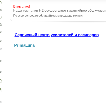
о
Внимание!
а
Наша компания НЕ осуществляет гарантийное обслуживан
По всем вопросам обращайтесь к продавцу техники.
р
р
р
Сервисный центр усилителей и ресиверов
р
PrimaLuna
ст
в
р
р
й
ка