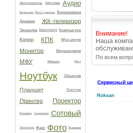
Аудио
Акустика
Автоусилитель
Видеокамера
Видеочип
Восст.данных
ЖК-телевизор
Динамик
Зеркалка
Компьютер
Кинотеатр
Внимание!
КПК
Копир
Муз.центр
Наша компа
обслуживани
Монитор
Медиаплеер
По всем вопр
МФУ
Микшер
Мост
Ноутбук
Объектив
Сервисный це
Планшет
Плоттер
Roksan
Проектор
Принтер
Сотовый
Ресивер
Синтезатор
Фото
Факс
Усилитель
Вспышка