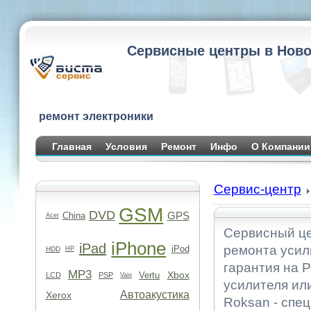
Сервисные центры в Ново
ремонт электроники
Главная
Условия
Ремонт
Инфо
О Компании
Сервис-центр
GSM
DVD
GPS
China
Acer
Сервисный це
iPhone
iPad
ремонта усил
iPod
HDD
HP
гарантия на Р
MP3
Xbox
Vertu
LCD
PSP
Vaio
усилителя ил
Автоакустика
Xerox
Roksan - спе