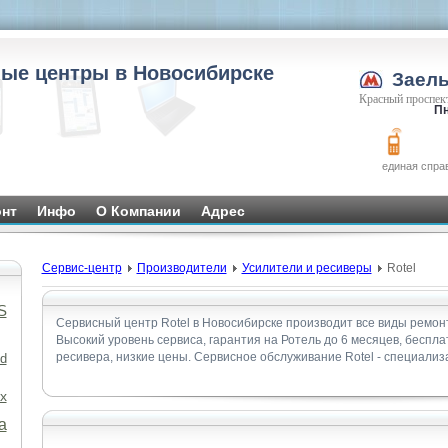
ые центры в Новосибирске
Заел
Красный проспект
Пн
единая спра
нт
Инфо
О Компании
Адрес
Сервис-центр
Производители
Усилители и ресиверы
Rotel
S
Сервисный центр Rotel в Новосибирске производит все виды ремон
Высокий уровень сервиса, гарантия на Ротель до 6 месяцев, беспл
ресивера, низкие цены. Сервисное обслуживание Rotel - специализ
d
x
а