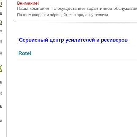
о
Внимание!
Наша компания НЕ осуществляет гарантийное обслуживан
а
По всем вопросам обращайтесь к продавцу техники.
р
р
Сервисный центр усилителей и ресиверов
р
р
Rotel
к
р
ор
с
а