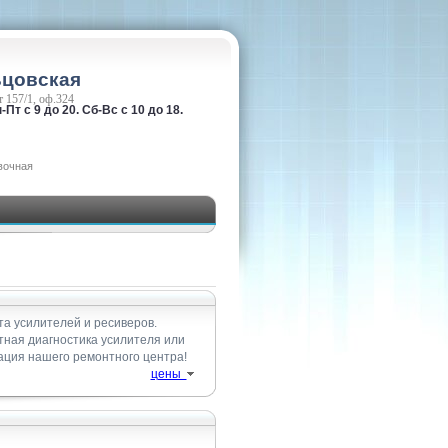
ьцовская
 157/1, оф.324
-Пт с 9 до 20. Сб-Вс с 10 до 18.
вочная
та усилителей и ресиверов.
атная диагностика усилителя или
ация нашего ремонтного центра!
цены