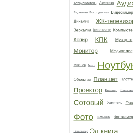
Ауди
Акустика
Автоусилитель
Видеокамер
Видеочип
Восст.данных
ЖК-телевизо
Динамик
Зеркалка
Компьюте
Кинотеатр
КПК
Копир
Муз.цент
Монитор
Медиаплее
Ноутбу
Микшер
Мост
Планшет
Объектив
Плотте
Проектор
Ресивер
Синтезат
Сотовый
Фак
Усилитель
Фото
Фотокамер
Вспышка
Эл.книга
Эквалайзер