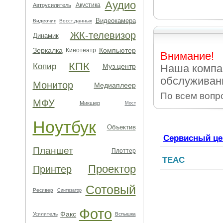
Аудио
Акустика
Автоусилитель
Видеокамера
Видеочип
Восст.данных
ЖК-телевизор
Динамик
Зеркалка
Компьютер
Кинотеатр
Внимание!
КПК
Копир
Муз.центр
Наша компа
обслуживани
Монитор
Медиаплеер
По всем вопр
МФУ
Микшер
Мост
Ноутбук
Объектив
Сервисный це
Планшет
Плоттер
TEAC
Проектор
Принтер
Сотовый
Ресивер
Синтезатор
Фото
Факс
Усилитель
Вспышка