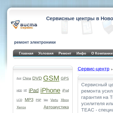
Сервисные центры в Ново
ремонт электроники
Главная
Условия
Ремонт
Инфо
О Компании
Сервис-центр
GSM
DVD
GPS
China
Acer
Сервисный це
iPhone
iPad
ремонта усил
iPod
HDD
HP
гарантия на Т
MP3
Xbox
Vertu
LCD
PSP
Vaio
усилителя ил
Автоакустика
Xerox
TEAC - специ