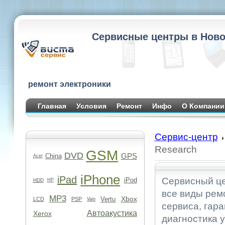
Сервисные центры в Ново
ремонт электроники
Главная
Условия
Ремонт
Инфо
О Компании
Сервис-центр
Research
GSM
DVD
GPS
China
Acer
iPhone
iPad
Сервисный це
iPod
HDD
HP
все виды рем
MP3
Xbox
Vertu
LCD
PSP
Vaio
сервиса, гара
Автоакустика
Xerox
диагностика 