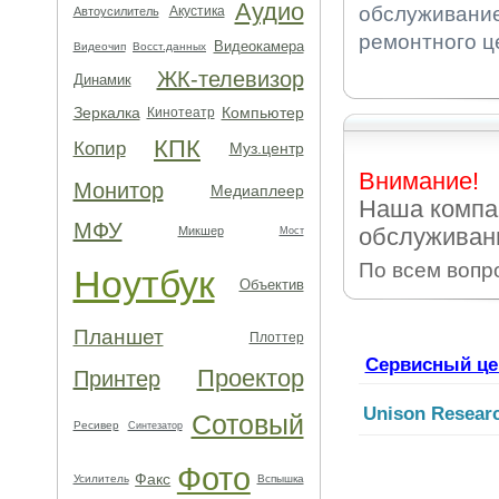
Аудио
обслуживание
Акустика
Автоусилитель
ремонтного ц
Видеокамера
Видеочип
Восст.данных
ЖК-телевизор
Динамик
Зеркалка
Компьютер
Кинотеатр
КПК
Копир
Муз.центр
Внимание!
Монитор
Медиаплеер
Наша компа
МФУ
обслуживани
Микшер
Мост
По всем вопр
Ноутбук
Объектив
Планшет
Плоттер
Сервисный це
Проектор
Принтер
Unison Resear
Сотовый
Ресивер
Синтезатор
Фото
Факс
Усилитель
Вспышка